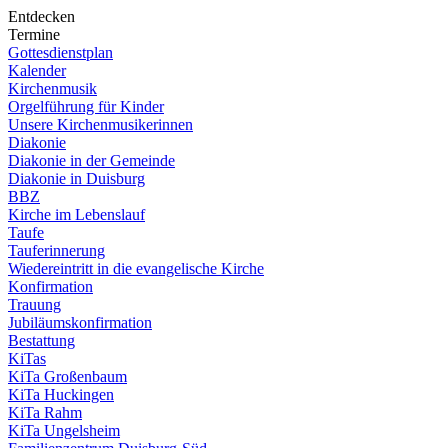
Entdecken
Termine
Gottesdienstplan
Kalender
Kirchenmusik
Orgelführung für Kinder
Unsere Kirchenmusikerinnen
Diakonie
Diakonie in der Gemeinde
Diakonie in Duisburg
BBZ
Kirche im Lebenslauf
Taufe
Tauferinnerung
Wiedereintritt in die evangelische Kirche
Konfirmation
Trauung
Jubiläumskonfirmation
Bestattung
KiTas
KiTa Großenbaum
KiTa Huckingen
KiTa Rahm
KiTa Ungelsheim