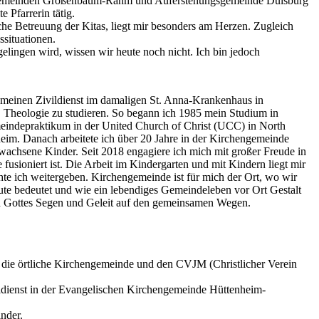
 Gemeinden Großenbaum-Rahm und Auferstehungsgemeinde Duisburg
 Pfarrerin tätig.
che Betreuung der Kitas, liegt mir besonders am Herzen. Zugleich
ssituationen.
elingen wird, wissen wir heute noch nicht. Ich bin jedoch
 meinen Zivildienst im damaligen St. Anna-Krankenhaus in
s, Theologie zu studieren. So begann ich 1985 mein Studium in
meindepraktikum in der United Church of Christ (UCC) in North
im. Danach arbeitete ich über 20 Jahre in der Kirchengemeinde
rwachsene Kinder. Seit 2018 engagiere ich mich mit großer Freude in
oniert ist. Die Arbeit im Kindergarten und mit Kindern liegt mir
te ich weitergeben. Kirchengemeinde ist für mich der Ort, wo wir
ute bedeutet und wie ein lebendiges Gemeindeleben vor Ort Gestalt
d Gottes Segen und Geleit auf den gemeinsamen Wegen.
n die örtliche Kirchengemeinde und den CVJM (Christlicher Verein
ldienst in der Evangelischen Kirchengemeinde Hüttenheim-
inder.