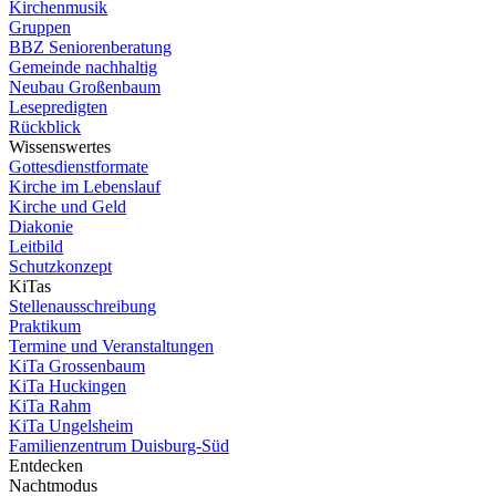
Kirchenmusik
Gruppen
BBZ Seniorenberatung
Gemeinde nachhaltig
Neubau Großenbaum
Lesepredigten
Rückblick
Wissenswertes
Gottesdienstformate
Kirche im Lebenslauf
Kirche und Geld
Diakonie
Leitbild
Schutzkonzept
KiTas
Stellenausschreibung
Praktikum
Termine und Veranstaltungen
KiTa Grossenbaum
KiTa Huckingen
KiTa Rahm
KiTa Ungelsheim
Familienzentrum Duisburg-Süd
Entdecken
Nachtmodus