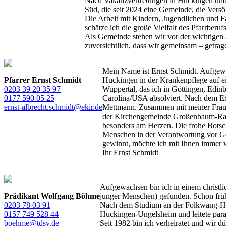
Nach Vakanzvertretungen in Huckingen un
Süd, die seit 2024 eine Gemeinde, die Versö
Die Arbeit mit Kindern, Jugendlichen und Fa
schätze ich die große Vielfalt des Pfarrber
Als Gemeinde stehen wir vor der wichtigen A
zuversichtlich, dass wir gemeinsam – getra
Mein Name ist Ernst Schmidt. Aufgewa
Pfarrer Ernst Schmidt
Huckingen in der Krankenpflege auf ei
0203 39 20 35 97
Wuppertal, das ich in Göttingen, Edi
0177 590 05 25
Carolina/USA absolviert. Nach dem Ex
ernst-albrecht.schmidt@ekir.de
Mettmann. Zusammen mit meiner Frau Be
der Kirchengemeinde Großenbaum-Rahm,
besonders am Herzen. Die frohe Botsch
Menschen in der Verantwortung vor Got
gewinnt, möchte ich mit Ihnen immer 
Ihr Ernst Schmidt
Aufgewachsen bin ich in einem christli
Prädikant Wolfgang Böhme
junger Menschen) gefunden. Schon früh d
0203 78 03 91
Nach dem Studium an der Folkwang-Hoch
0157 749 528 44
Huckingen-Ungelsheim und leitete par
boehme@tdsv.de
Seit 1982 bin ich verheiratet und wir d