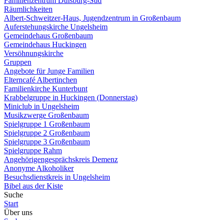
Familienzentrum Duisburg-Süd
Räumlichkeiten
Albert-Schweitzer-Haus, Jugendzentrum in Großenbaum
Auferstehungskirche Ungelsheim
Gemeindehaus Großenbaum
Gemeindehaus Huckingen
Versöhnungskirche
Gruppen
Angebote für Junge Familien
Elterncafé Albertinchen
Familienkirche Kunterbunt
Krabbelgruppe in Huckingen (Donnerstag)
Miniclub in Ungelsheim
Musikzwerge Großenbaum
Spielgruppe 1 Großenbaum
Spielgruppe 2 Großenbaum
Spielgruppe 3 Großenbaum
Spielgruppe Rahm
Angehörigengesprächskreis Demenz
Anonyme Alkoholiker
Besuchsdienstkreis in Ungelsheim
Bibel aus der Kiste
Suche
Start
Über uns