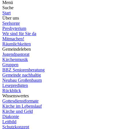
Menü
Suche
Start
Über uns
Seelsorge
Presbyterium
Wir sind für Sie da
Mitmachen!
Räumlichkeiten
Gemeindeleben
Jugendpastorat
Kirchenmusik
Gruppen
BBZ Seniorenberatung
Gemeinde nachhaltig
Neubau Großenbaum
Lesepredigten
Rückblick
Wissenswertes
Gottesdienstformate
Kirche im Lebenslauf
Kirche und Geld
Diakonie
Leitbild
Schutzkonzept