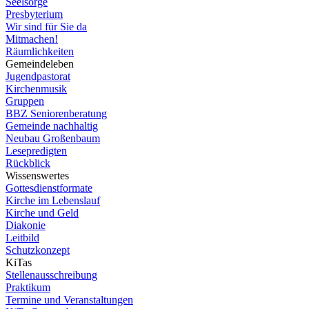
Seelsorge
Presbyterium
Wir sind für Sie da
Mitmachen!
Räumlichkeiten
Gemeindeleben
Jugendpastorat
Kirchenmusik
Gruppen
BBZ Seniorenberatung
Gemeinde nachhaltig
Neubau Großenbaum
Lesepredigten
Rückblick
Wissenswertes
Gottesdienstformate
Kirche im Lebenslauf
Kirche und Geld
Diakonie
Leitbild
Schutzkonzept
KiTas
Stellenausschreibung
Praktikum
Termine und Veranstaltungen