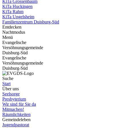
KiTa Grossenbaum
KiTa Huckingen
KiTa Rahm
KiTa Ungelsheim
Familienzentrum Duisburg-Süd
Entdecken
Nachtmodus
Menü
Evangelische
Versöhnungsgemeinde
Duisburg-Süd
Evangelische
Versöhnungsgemeinde
Duisburg-Süd
Suche
Start
Über uns
Seelsorge
Presbyterium
Wir sind für Sie da
Mitmachen!
Räumlichkeiten
Gemeindeleben
Jugendpastorat