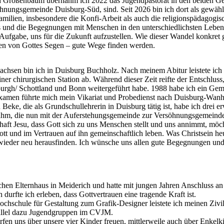
d Großenbaum übernahm ich 2022 das Jugendpastorat in den beiden
hnungsgemeinde Duisburg-Süd, sind. Seit 2026 bin ich dort als gewählte
milien, insbesondere die Konfi-Arbeit als auch die religionspädagogis
ufs und die Begegnungen mit Menschen in den unterschiedlichsten Leben
ufgabe, uns für die Zukunft aufzustellen. Wie dieser Wandel konkret g
gen von Gottes Segen – gute Wege finden werden.
chsen bin ich in Duisburg Buchholz. Nach meinem Abitur leistete ich
ner chirurgischen Station ab. Während dieser Zeit reifte der Entschlus
nburgh/ Schottland und Bonn weitergeführt habe. 1988 habe ich ein Ge
amen führte mich mein Vikariat und Probedienst nach Duisburg-Wanhe
ke, die als Grundschullehrerin in Duisburg tätig ist, habe ich drei e
 die nun mit der Auferstehungsgemeinde zur Versöhnungsgemeinde fusi
aft Jesu, dass Gott sich zu uns Menschen stellt und uns annimmt, möch
t und im Vertrauen auf ihn gemeinschaftlich leben. Was Christsein he
wieder neu herausfinden. Ich wünsche uns allen gute Begegnungen un
chen Elternhaus in Meiderich und hatte mit jungen Jahren Anschluss a
urfte ich erleben, dass Gottvertrauen eine tragende Kraft ist.
schule für Gestaltung zum Grafik-Designer leistete ich meinen Zivi
allel dazu Jugendgruppen im CVJM.
ürfen uns über unsere vier Kinder freuen, mittlerweile auch über Enkelk