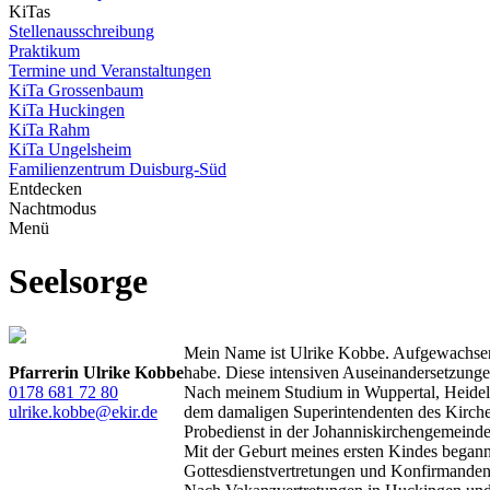
KiTas
Stellenausschreibung
Praktikum
Termine und Veranstaltungen
KiTa Grossenbaum
KiTa Huckingen
KiTa Rahm
KiTa Ungelsheim
Familienzentrum Duisburg-Süd
Entdecken
Nachtmodus
Menü
Seelsorge
Mein Name ist Ulrike Kobbe. Aufgewachsen b
Pfarrerin Ulrike Kobbe
habe. Diese intensiven Auseinandersetzunge
0178 681 72 80
Nach meinem Studium in Wuppertal, Heidelb
ulrike.kobbe@ekir.de
dem damaligen Superintendenten des Kirchen
Probedienst in der Johanniskirchengemeind
Mit der Geburt meines ersten Kindes begann
Gottesdienstvertretungen und Konfirmande