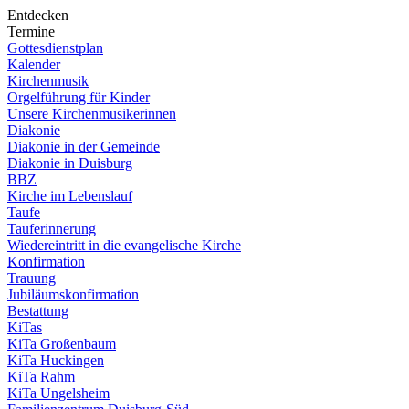
Entdecken
Termine
Gottesdienstplan
Kalender
Kirchenmusik
Orgelführung für Kinder
Unsere Kirchenmusikerinnen
Diakonie
Diakonie in der Gemeinde
Diakonie in Duisburg
BBZ
Kirche im Lebenslauf
Taufe
Tauferinnerung
Wiedereintritt in die evangelische Kirche
Konfirmation
Trauung
Jubiläumskonfirmation
Bestattung
KiTas
KiTa Großenbaum
KiTa Huckingen
KiTa Rahm
KiTa Ungelsheim