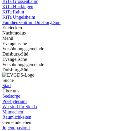
KiTa Grossenbaum
KiTa Huckingen
KiTa Rahm
KiTa Ungelsheim
Familienzentrum Duisburg-Süd
Entdecken
Nachtmodus
Menü
Evangelische
Versöhnungsgemeinde
Duisburg-Süd
Evangelische
Versöhnungsgemeinde
Duisburg-Süd
Suche
Start
Über uns
Seelsorge
Presbyterium
Wir sind für Sie da
Mitmachen!
Räumlichkeiten
Gemeindeleben
Jugendpastorat