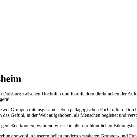
sheim
 Duisburg zwischen Hochöfen und Kornfeldern direkt neben der Aufe
gerin.
 zwei Gruppen mit insgesamt sieben pädagogischen Fachkräften. Durch d
n das Gefühl, in der Welt aufgehoben, als Menschen begleitet und ver
 genießen können, während wir sie in allen frühkindlichen Bildungsber
ebung sowohl in unseren hellen modern gestalteten Gruppen- und Funk