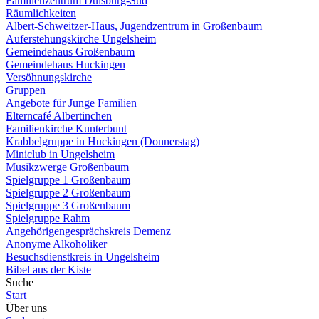
Familienzentrum Duisburg-Süd
Räumlichkeiten
Albert-Schweitzer-Haus, Jugendzentrum in Großenbaum
Auferstehungskirche Ungelsheim
Gemeindehaus Großenbaum
Gemeindehaus Huckingen
Versöhnungskirche
Gruppen
Angebote für Junge Familien
Elterncafé Albertinchen
Familienkirche Kunterbunt
Krabbelgruppe in Huckingen (Donnerstag)
Miniclub in Ungelsheim
Musikzwerge Großenbaum
Spielgruppe 1 Großenbaum
Spielgruppe 2 Großenbaum
Spielgruppe 3 Großenbaum
Spielgruppe Rahm
Angehörigengesprächskreis Demenz
Anonyme Alkoholiker
Besuchsdienstkreis in Ungelsheim
Bibel aus der Kiste
Suche
Start
Über uns