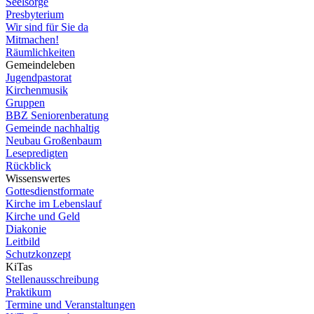
Seelsorge
Presbyterium
Wir sind für Sie da
Mitmachen!
Räumlichkeiten
Gemeindeleben
Jugendpastorat
Kirchenmusik
Gruppen
BBZ Seniorenberatung
Gemeinde nachhaltig
Neubau Großenbaum
Lesepredigten
Rückblick
Wissenswertes
Gottesdienstformate
Kirche im Lebenslauf
Kirche und Geld
Diakonie
Leitbild
Schutzkonzept
KiTas
Stellenausschreibung
Praktikum
Termine und Veranstaltungen