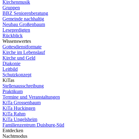
Kirchenmusik
Gruppen
BBZ Seniorenberatung
Gemeinde nachhaltig
Neubau Großenbaum
Lesepredigten
Rückblick
Wissenswertes
Gottesdienstformate
Kirche im Lebenslauf
Kirche und Geld
Diakonie
Leitbild
Schutzkonzept
KiTas
Stellenausschreibung
Praktikum
Termine und Veranstaltungen
KiTa Grossenbaum
KiTa Huckingen
KiTa Rahm
KiTa Ungelsheim
Familienzentrum Duisburg-Süd
Entdecken
Nachtmodus