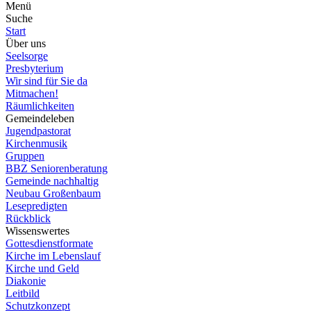
Menü
Suche
Start
Über uns
Seelsorge
Presbyterium
Wir sind für Sie da
Mitmachen!
Räumlichkeiten
Gemeindeleben
Jugendpastorat
Kirchenmusik
Gruppen
BBZ Seniorenberatung
Gemeinde nachhaltig
Neubau Großenbaum
Lesepredigten
Rückblick
Wissenswertes
Gottesdienstformate
Kirche im Lebenslauf
Kirche und Geld
Diakonie
Leitbild
Schutzkonzept