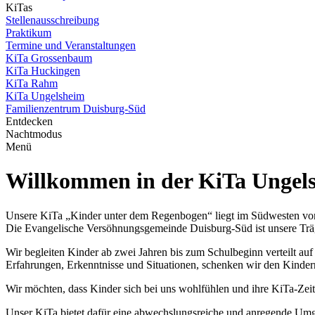
KiTas
Stellenausschreibung
Praktikum
Termine und Veranstaltungen
KiTa Grossenbaum
KiTa Huckingen
KiTa Rahm
KiTa Ungelsheim
Familienzentrum Duisburg-Süd
Entdecken
Nachtmodus
Menü
Willkommen in der KiTa Ungel
Unsere KiTa „Kinder unter dem Regenbogen“ liegt im Südwesten von
Die Evangelische Versöhnungsgemeinde Duisburg-Süd ist unsere Trä
Wir begleiten Kinder ab zwei Jahren bis zum Schulbeginn verteilt auf
Erfahrungen, Erkenntnisse und Situationen, schenken wir den Kinder
Wir möchten, dass Kinder sich bei uns wohlfühlen und ihre KiTa-Zeit
Unser KiTa bietet dafür eine abwechslungsreiche und anregende Umg