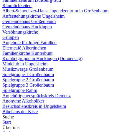
Familienzentrum Duisburg-Süd
Räumlichkeiten
Albert-Schweitzer-Haus, Jugendzentrum in Großenbaum
Auferstehungskirche Ungelsheim
Gemeindehaus Großenbaum
Gemeindehaus Huckingen
Versöhnungskirche
Gruppen
Angebote für Junge Familien
Elterncafé Albertinchen
Familienkirche Kunterbunt
Krabbelgruppe in Huckingen (Donnerstag)
Miniclub in Ungelsheim
Musikzwerge Großenbaum
Spielgruppe 1 Großenbaum
Spielgruppe 2 Großenbaum
Spielgruppe 3 Großenbaum
Spielgruppe Rahm
Angehörigengesprächskreis Demenz
Anonyme Alkoholiker
Besuchsdienstkreis in Ungelsheim
Bibel aus der Kiste
Suche
Start
Über uns