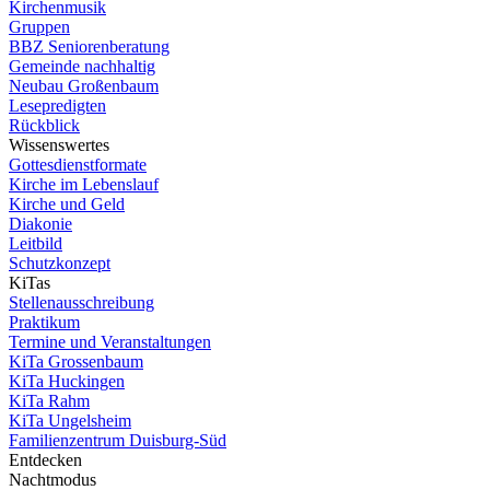
Kirchenmusik
Gruppen
BBZ Seniorenberatung
Gemeinde nachhaltig
Neubau Großenbaum
Lesepredigten
Rückblick
Wissenswertes
Gottesdienstformate
Kirche im Lebenslauf
Kirche und Geld
Diakonie
Leitbild
Schutzkonzept
KiTas
Stellenausschreibung
Praktikum
Termine und Veranstaltungen
KiTa Grossenbaum
KiTa Huckingen
KiTa Rahm
KiTa Ungelsheim
Familienzentrum Duisburg-Süd
Entdecken
Nachtmodus