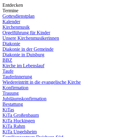
Entdecken
Termine
Gottesdienstplan
Kalender
Kirchenmusik
Orgelführung für Kinder
Unsere Kirchenmusikerinnen
Diakonie
Diakonie in der Gemeinde
Diakonie in Duisburg
BBZ
Kirche im Lebenslauf
Taufe
Tauferinnerung
Wiedereintritt in die evangelische Kirche
Konfirmation
Trauung
Jubiläumskonfirmation
Bestattung
KiTas
KiTa Großenbaum
KiTa Huckingen
KiTa Rahm
KiTa Ungelsheim