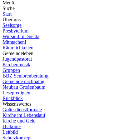
Menü
Suche
Start
Über uns
Seelsorge
Presbyterium
Wir sind für Sie da
Mitmachen!
Räumlichkeiten
Gemeindeleben
Jugendpastorat
Kirchenmusik
Gruppen
BBZ Seniorenberatung
Gemeinde nachhaltig
Neubau Großenbaum
Lesepredigten
Rückblick
Wissenswertes
Gottesdienstformate
Kirche im Lebenslauf
Kirche und Geld
Diakonie
Leitbild
Schutzkonzept