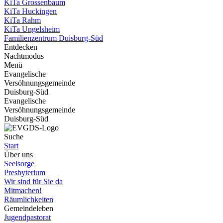
KiTa Grossenbaum
KiTa Huckingen
KiTa Rahm
KiTa Ungelsheim
Familienzentrum Duisburg-Süd
Entdecken
Nachtmodus
Menü
Evangelische
Versöhnungsgemeinde
Duisburg-Süd
Evangelische
Versöhnungsgemeinde
Duisburg-Süd
Suche
Start
Über uns
Seelsorge
Presbyterium
Wir sind für Sie da
Mitmachen!
Räumlichkeiten
Gemeindeleben
Jugendpastorat