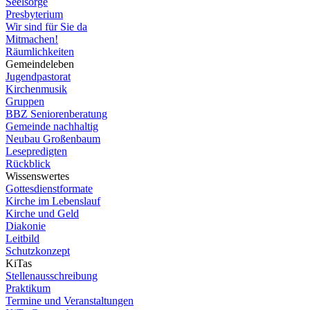
Seelsorge
Presbyterium
Wir sind für Sie da
Mitmachen!
Räumlichkeiten
Gemeindeleben
Jugendpastorat
Kirchenmusik
Gruppen
BBZ Seniorenberatung
Gemeinde nachhaltig
Neubau Großenbaum
Lesepredigten
Rückblick
Wissenswertes
Gottesdienstformate
Kirche im Lebenslauf
Kirche und Geld
Diakonie
Leitbild
Schutzkonzept
KiTas
Stellenausschreibung
Praktikum
Termine und Veranstaltungen