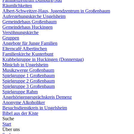
Familienzentrum Duisburg-Süd
Räumlichkeiten
Albert-Schweitzer-Haus, Jugendzentrum in Großenbaum
Auferstehungskirche Ungelsheim
Gemeindehaus Großenbaum
Gemeindehaus Huckingen
Versöhnungskirche
Gruppen
Angebote für Junge Familien
Elterncafé Albertinchen
Familienkirche Kunterbunt
Krabbelgruppe in Huckingen (Donnerstag)
Miniclub in Ungelsheim
Musikzwerge Großenbaum
Spielgruppe 1 Großenbaum
Spielgruppe 2 Großenbaum
Spielgruppe 3 Großenbaum
Spielgruppe Rahm
Angehörigengesprächskreis Demenz
Anonyme Alkoholiker
Besuchsdienstkreis in Ungelsheim
Bibel aus der Kiste
Suche
Start
Über uns