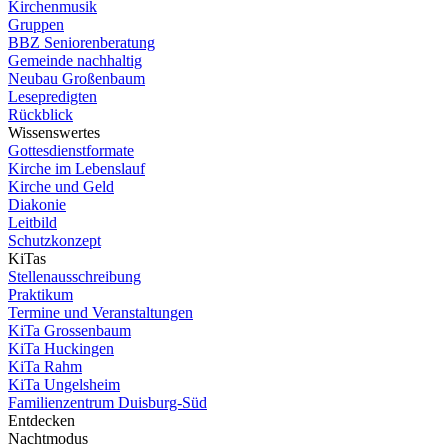
Kirchenmusik
Gruppen
BBZ Seniorenberatung
Gemeinde nachhaltig
Neubau Großenbaum
Lesepredigten
Rückblick
Wissenswertes
Gottesdienstformate
Kirche im Lebenslauf
Kirche und Geld
Diakonie
Leitbild
Schutzkonzept
KiTas
Stellenausschreibung
Praktikum
Termine und Veranstaltungen
KiTa Grossenbaum
KiTa Huckingen
KiTa Rahm
KiTa Ungelsheim
Familienzentrum Duisburg-Süd
Entdecken
Nachtmodus