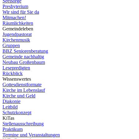
Seelsorge
Presbyterium
Wir sind für Sie da
Mitmachen!
Räumlichkeiten
Gemeindeleben
Jugendpastorat
Kirchenmusik
Gruppen
BBZ Seniorenberatung
Gemeinde nachhaltig
Neubau Großenbaum
Lesepredigten
Rückblick
Wissenswertes
Gottesdienstformate
Kirche im Lebenslauf
Kirche und Geld
Diakonie
Leitbild
Schutzkonzept
KiTas
Stellenausschreibung
Praktikum
Termine und Veranstaltungen