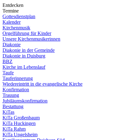
Entdecken
Termine
Gottesdienstplan
Kalender
Kirchenmusik
Orgelführung für Kinder
Unsere Kirchenmusikerinnen
Diakonie
Diakonie in der Gemeinde
Diakonie in Duisburg
BBZ
Kirche im Lebenslauf
Taufe
Tauferinnerung
Wiedereintritt in die evangelische Kirche
Konfirmation
Trauung
Jubiläumskonfirmation
Bestattung
KiTas
KiTa Großenbaum
KiTa Huckingen
KiTa Rahm
KiTa Ungelsheim