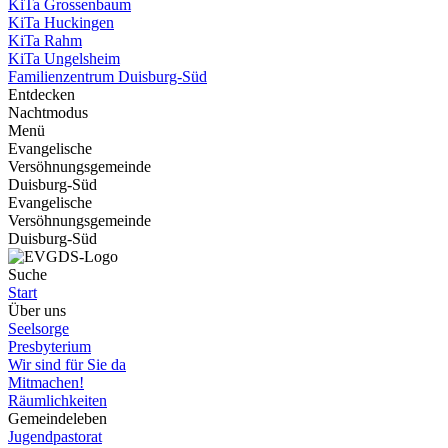
KiTa Grossenbaum
KiTa Huckingen
KiTa Rahm
KiTa Ungelsheim
Familienzentrum Duisburg-Süd
Entdecken
Nachtmodus
Menü
Evangelische
Versöhnungsgemeinde
Duisburg-Süd
Evangelische
Versöhnungsgemeinde
Duisburg-Süd
Suche
Start
Über uns
Seelsorge
Presbyterium
Wir sind für Sie da
Mitmachen!
Räumlichkeiten
Gemeindeleben
Jugendpastorat