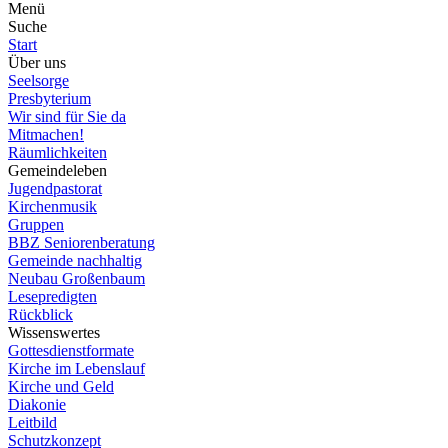
Menü
Suche
Start
Über uns
Seelsorge
Presbyterium
Wir sind für Sie da
Mitmachen!
Räumlichkeiten
Gemeindeleben
Jugendpastorat
Kirchenmusik
Gruppen
BBZ Seniorenberatung
Gemeinde nachhaltig
Neubau Großenbaum
Lesepredigten
Rückblick
Wissenswertes
Gottesdienstformate
Kirche im Lebenslauf
Kirche und Geld
Diakonie
Leitbild
Schutzkonzept