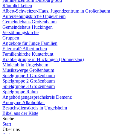
Familienzentrum Duisburg-Süd
Räumlichkeiten
Albert-Schweitzer-Haus, Jugendzentrum in Großenbaum
Auferstehungskirche Ungelsheim
Gemeindehaus Großenbaum
Gemeindehaus Huckingen
Versöhnungskirche
Gruppen
Angebote für Junge Familien
Elterncafé Albertinchen
Familienkirche Kunterbunt
Krabbelgruppe in Huckingen (Donnerstag)
Miniclub in Ungelsheim
Musikzwerge Großenbaum
Spielgruppe 1 Großenbaum
Spielgruppe 2 Großenbaum
Spielgruppe 3 Großenbaum
Spielgruppe Rahm
Angehörigengesprächskreis Demenz
Anonyme Alkoholiker
Besuchsdienstkreis in Ungelsheim
Bibel aus der Kiste
Suche
Start
Über uns