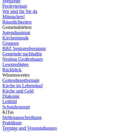
Seelsorge
Presbyterium
Wir sind für Sie da
Mitmachen!
Räumlichkeiten
Gemeindeleben
Jugendpastorat
Kirchenmusik
Gruppen
BBZ Seniorenberatung
Gemeinde nachhaltig
Neubau Großenbaum
Lesepredigten
Rückblick
Wissenswertes
Gottesdienstformate
Kirche im Lebenslauf
Kirche und Geld
Diakonie
Leitbild
Schutzkonzept
KiTas
Stellenausschreibung
Praktikum
Termine und Veranstaltungen