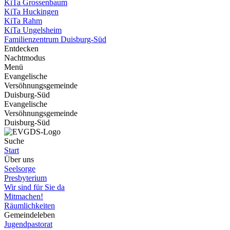
KiTa Grossenbaum
KiTa Huckingen
KiTa Rahm
KiTa Ungelsheim
Familienzentrum Duisburg-Süd
Entdecken
Nachtmodus
Menü
Evangelische
Versöhnungsgemeinde
Duisburg-Süd
Evangelische
Versöhnungsgemeinde
Duisburg-Süd
Suche
Start
Über uns
Seelsorge
Presbyterium
Wir sind für Sie da
Mitmachen!
Räumlichkeiten
Gemeindeleben
Jugendpastorat