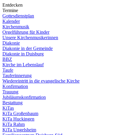
Entdecken
Termine
Gottesdienstplan
Kalender
Kirchenmusik
Orgelführung für Kinder
Unsere Kirchenmusikerinnen
Diakonie
Diakonie in der Gemeinde
Diakonie in Duisburg
BBZ
Kirche im Lebenslauf
Taufe
Tauferinnerung
Wiedereintritt in die evangelische Kirche
Konfirmation
Trauung
Jubiläumskonfirmation
Bestattung
KiTas
KiTa Großenbaum
KiTa Huckingen
KiTa Rahm
KiTa Ungelsheim