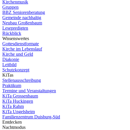
Kirchenmusik
Gruppen
BBZ Seniorenberatung
Gemeinde nachhaltig
Neubau Großenbaum
Lesepredigten
Rückblick
Wissenswertes
Gottesdienstformate
Kirche im Lebenslauf
Kirche und Geld
Diakonie
Leitbild
Schutzkonzept
KiTas
Stellenausschreibung
Praktikum
Termine und Veranstaltungen
KiTa Grossenbaum
KiTa Huckingen
KiTa Rahm
KiTa Ungelsheim
Familienzentrum Duisburg-Süd
Entdecken
Nachtmodus