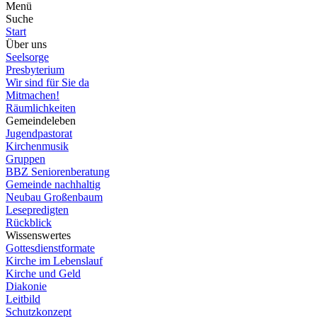
Menü
Suche
Start
Über uns
Seelsorge
Presbyterium
Wir sind für Sie da
Mitmachen!
Räumlichkeiten
Gemeindeleben
Jugendpastorat
Kirchenmusik
Gruppen
BBZ Seniorenberatung
Gemeinde nachhaltig
Neubau Großenbaum
Lesepredigten
Rückblick
Wissenswertes
Gottesdienstformate
Kirche im Lebenslauf
Kirche und Geld
Diakonie
Leitbild
Schutzkonzept