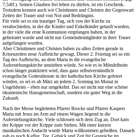
7,54ff.). Seinen Glauben frei leben zu dürfen, ist ein Geschenk.
Trotzdem kennen auch wir Christinnen und Christen der Gegenwart
Zeiten der Trauer und von Not und Bedrängnis.
Für viele sei es ein trauriger Tag, sich von der Kirche zu
verabschieden, in der die Kinder und Enkelkinder getauft wurden,
in der viele die erste Kommunion empfangen haben, in der
geheiratet wurde und nicht nur Gemeindemitglieder in ihrer Trauer
aufgefangen wurden.
Aber Christinnen und Christen haben zu allen Zeiten gerade in
Krisenzeiten neue Aufbrüche gewagt. Dieser 2. Feiertag sei so ein
Tag des Aufbruchs, an dem Maria in die evangelische
Auferstehungskirche umziehen würde. So wie es in Mündelheim
schon länger praktiziert wird, dass ganz selbstverständlich
evangelische Gottesdienste in der katholischen Kirche gefeiert
würden, so sei es ab März an jedem 2. Sonntag im Monat in
Ungelsheim – eben nur umgekehrt. Das sei nicht nur eine schöne
ökumenische Hausgemeinschaft, sondern ein guter Weg in die
Zukunft.
Nach der Messe begleiteten Pfarrer Brocke und Pfarrer Kaspers
Maria mit Jesus im Arm auf einem Wagen liegend in die
Auferstehungskirche. Viele schlossen sich dem Zug an. Dort kam
der Krippe vor der Krippe zum Stehen. Mit einer kurzen
musikalischen Andacht wurde Maria willkommen geheißen. Danach
gab es noch Kaffee, Tee, Gebäck und Zeit für Gespräche im