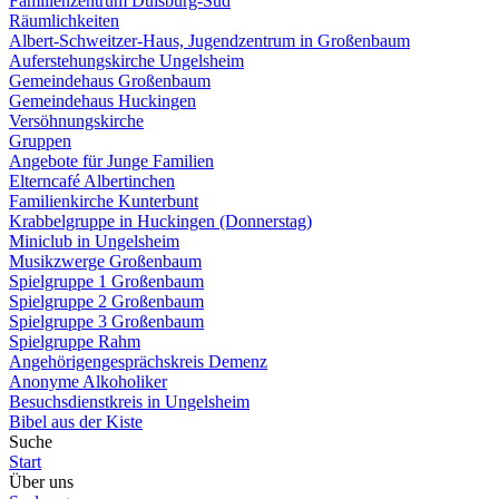
Familienzentrum Duisburg-Süd
Räumlichkeiten
Albert-Schweitzer-Haus, Jugendzentrum in Großenbaum
Auferstehungskirche Ungelsheim
Gemeindehaus Großenbaum
Gemeindehaus Huckingen
Versöhnungskirche
Gruppen
Angebote für Junge Familien
Elterncafé Albertinchen
Familienkirche Kunterbunt
Krabbelgruppe in Huckingen (Donnerstag)
Miniclub in Ungelsheim
Musikzwerge Großenbaum
Spielgruppe 1 Großenbaum
Spielgruppe 2 Großenbaum
Spielgruppe 3 Großenbaum
Spielgruppe Rahm
Angehörigengesprächskreis Demenz
Anonyme Alkoholiker
Besuchsdienstkreis in Ungelsheim
Bibel aus der Kiste
Suche
Start
Über uns