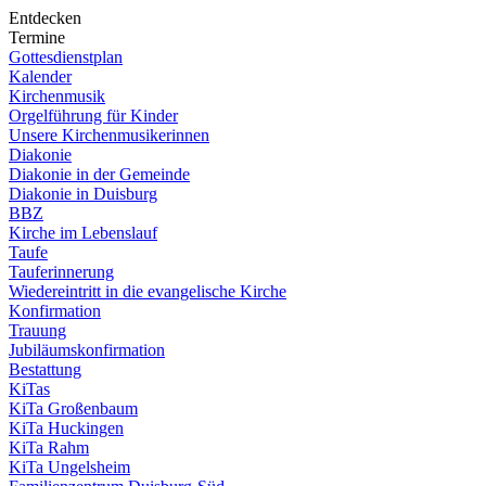
Entdecken
Termine
Gottesdienstplan
Kalender
Kirchenmusik
Orgelführung für Kinder
Unsere Kirchenmusikerinnen
Diakonie
Diakonie in der Gemeinde
Diakonie in Duisburg
BBZ
Kirche im Lebenslauf
Taufe
Tauferinnerung
Wiedereintritt in die evangelische Kirche
Konfirmation
Trauung
Jubiläumskonfirmation
Bestattung
KiTas
KiTa Großenbaum
KiTa Huckingen
KiTa Rahm
KiTa Ungelsheim