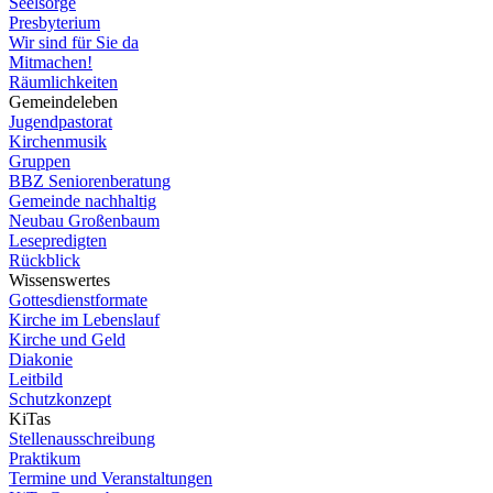
Seelsorge
Presbyterium
Wir sind für Sie da
Mitmachen!
Räumlichkeiten
Gemeindeleben
Jugendpastorat
Kirchenmusik
Gruppen
BBZ Seniorenberatung
Gemeinde nachhaltig
Neubau Großenbaum
Lesepredigten
Rückblick
Wissenswertes
Gottesdienstformate
Kirche im Lebenslauf
Kirche und Geld
Diakonie
Leitbild
Schutzkonzept
KiTas
Stellenausschreibung
Praktikum
Termine und Veranstaltungen