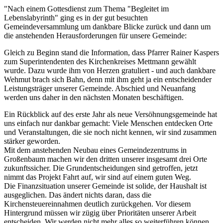
"Nach einem Gottesdienst zum Thema "Begleitet im
Lebenslabyrinth" ging es in der gut besuchten
Gemeindeversammlung um dankbare Blicke zurück und dann um
die anstehenden Herausforderungen für unsere Gemeinde:
Gleich zu Beginn stand die Information, dass Pfarrer Rainer Kaspers
zum Superintendenten des Kirchenkreises Mettmann gewählt
wurde. Dazu wurde ihm von Herzen gratuliert - und auch dankbare
Wehmut brach sich Bahn, denn mit ihm geht ja ein entscheidender
Leistungsträger unserer Gemeinde. Abschied und Neuanfang
werden uns daher in den nächsten Monaten beschäftigen.
Ein Rückblick auf des erste Jahr als neue Versöhnungsgemeinde hat
uns einfach nur dankbar gemacht: Viele Menschen entdecken Orte
und Veranstaltungen, die sie noch nicht kennen, wir sind zusammen
stärker geworden.
Mit dem anstehenden Neubau eines Gemeindezentrums in
Großenbaum machen wir den dritten unserer insgesamt drei Orte
zukunftssicher. Die Grundentscheidungen sind getroffen, jetzt
nimmt das Projekt Fahrt auf, wir sind auf einem guten Weg.
Die Finanzsituation unserer Gemeinde ist solide, der Haushalt ist
ausgeglichen. Das ändert nichts daran, dass die
Kirchensteuereinnahmen deutlich zurückgehen. Vor diesem
Hintergrund müssen wir zügig über Prioritäten unserer Arbeit
entscheiden. Wir werden nicht mehr alles so weiterführen können,