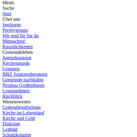
Menü
Suche
Start
Über uns
Seelsorge
Presbyterium
Wir sind für Sie da
Mitmachen!
Räumlichkeiten
Gemeindeleben
Jugendpastorat
Kirchenmusik
Gruppen
BBZ Seniorenberatung
Gemeinde nachhaltig
Neubau Großenbaum
Lesepredigten
Rückblick
Wissenswertes
Gottesdienstformate
Kirche im Lebenslauf
Kirche und Geld
Diakonie
Leitbild
Schutzkonzept