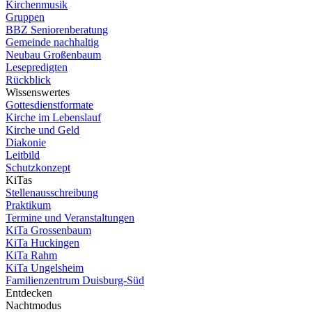
Kirchenmusik
Gruppen
BBZ Seniorenberatung
Gemeinde nachhaltig
Neubau Großenbaum
Lesepredigten
Rückblick
Wissenswertes
Gottesdienstformate
Kirche im Lebenslauf
Kirche und Geld
Diakonie
Leitbild
Schutzkonzept
KiTas
Stellenausschreibung
Praktikum
Termine und Veranstaltungen
KiTa Grossenbaum
KiTa Huckingen
KiTa Rahm
KiTa Ungelsheim
Familienzentrum Duisburg-Süd
Entdecken
Nachtmodus