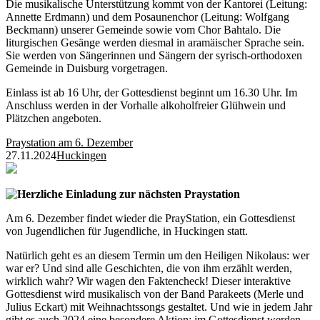
Die musikalische Unterstützung kommt von der Kantorei (Leitung:
Annette Erdmann) und dem Posaunenchor (Leitung: Wolfgang
Beckmann) unserer Gemeinde sowie vom Chor Bahtalo. Die
liturgischen Gesänge werden diesmal in aramäischer Sprache sein.
Sie werden von Sängerinnen und Sängern der syrisch-orthodoxen
Gemeinde in Duisburg vorgetragen.
Einlass ist ab 16 Uhr, der Gottesdienst beginnt um 16.30 Uhr. Im
Anschluss werden in der Vorhalle alkoholfreier Glühwein und
Plätzchen angeboten.
Praystation am 6. Dezember
27.11.2024
Huckingen
Herzliche Einladung zur nächsten Praystation
Am 6. Dezember findet wieder die PrayStation, ein Gottesdienst
von Jugendlichen für Jugendliche, in Huckingen statt.
Natürlich geht es an diesem Termin um den Heiligen Nikolaus: wer
war er? Und sind alle Geschichten, die von ihm erzählt werden,
wirklich wahr? Wir wagen den Faktencheck! Dieser interaktive
Gottesdienst wird musikalisch von der Band Parakeets (Merle und
Julius Eckart) mit Weihnachtssongs gestaltet. Und wie in jedem Jahr
gibt es auch 2024 eine besondere Aktion: im Gottesdienst werden