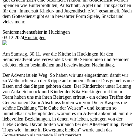
Spenden wie Butterbrottüten, Aufschnitt, Äpfel und Trinkpäckchen
für den „Immersatt Kinder- und Jugendtisch e.V.“ gesammelt. Nach
dem Gottesdienst gibt es in bewährter Form Spiele, Snacks und
vieles mehr.
Seniorenadventsfeier in Huckingen
03.12.2024
Huckingen
Am Samstag, 30.11. war die Kirche in Huckingen für den
Seniorenadvent wie verwandelt: Gut 80 Seniorinnen und Senioren
erlebten einen besinnlichen und beschwingten Nachmittag.
Der Advent ist ein Weg. So haben wir uns eingestimmt, damit wir
zu Weihnachten an der Krippe ankommen können: Das gemeinsame
Essen und das Singen gehören dazu. Der Kinderchor unter Leitung
von Anke Schmock und Kinder der Kita Huckingen mit ihrem
Team haben uns mit ihren Beiträgen erfreut - ein echtes Treffen der
Generationen! Zum Abschluss hörten wir von Dieter Kaspers die
schöne Erzählung "Die Gabe der Weisen" - und konnten so
unmittelbar nachempfinden, worauf es im Advent ankommt: auf die
liebevollen Beziehungen, in denen wir leben, getragen von der
Liebe Gottes. Davon hörten wir auch bei der Ältestenehrung: Neben
Tipps wie "immer in Bewegung bleiben" wurde auch das
Gottvertrauen als tragende Kraft markiert.