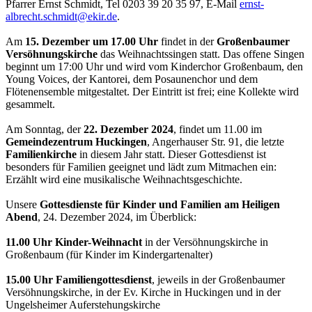
Pfarrer Ernst Schmidt, Tel 0203 39 20 35 97, E-Mail
ernst-
albrecht.schmidt@ekir.de
.
Am
15. Dezember um 17.00 Uhr
findet in der
Großenbaumer
Versöhnungskirche
das Weihnachtssingen statt. Das offene Singen
beginnt um 17:00 Uhr und wird vom Kinderchor Großenbaum, den
Young Voices, der Kantorei, dem Posaunenchor und dem
Flötenensemble mitgestaltet. Der Eintritt ist frei; eine Kollekte wird
gesammelt.
Am Sonntag, der
22. Dezember 2024
, findet um 11.00 im
Gemeindezentrum Huckingen
, Angerhauser Str. 91, die letzte
Familienkirche
in diesem Jahr statt. Dieser Gottesdienst ist
besonders für Familien geeignet und lädt zum Mitmachen ein:
Erzählt wird eine musikalische Weihnachtsgeschichte.
Unsere
Gottesdienste für Kinder und Familien am Heiligen
Abend
, 24. Dezember 2024, im Überblick:
11.00 Uhr Kinder-Weihnacht
in der Versöhnungskirche in
Großenbaum (für Kinder im Kindergartenalter)
15.00 Uhr Familiengottesdienst
, jeweils in der Großenbaumer
Versöhnungskirche, in der Ev. Kirche in Huckingen und in der
Ungelsheimer Auferstehungskirche