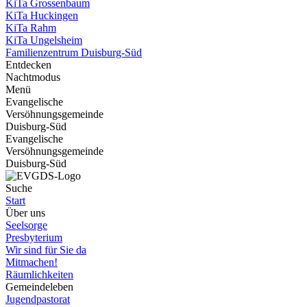
KiTa Grossenbaum
KiTa Huckingen
KiTa Rahm
KiTa Ungelsheim
Familienzentrum Duisburg-Süd
Entdecken
Nachtmodus
Menü
Evangelische
Versöhnungsgemeinde
Duisburg-Süd
Evangelische
Versöhnungsgemeinde
Duisburg-Süd
Suche
Start
Über uns
Seelsorge
Presbyterium
Wir sind für Sie da
Mitmachen!
Räumlichkeiten
Gemeindeleben
Jugendpastorat