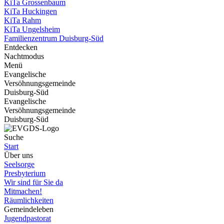
KiTa Grossenbaum
KiTa Huckingen
KiTa Rahm
KiTa Ungelsheim
Familienzentrum Duisburg-Süd
Entdecken
Nachtmodus
Menü
Evangelische
Versöhnungsgemeinde
Duisburg-Süd
Evangelische
Versöhnungsgemeinde
Duisburg-Süd
Suche
Start
Über uns
Seelsorge
Presbyterium
Wir sind für Sie da
Mitmachen!
Räumlichkeiten
Gemeindeleben
Jugendpastorat