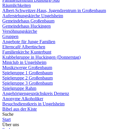
Familienzentrum Duisburg-Süd
Räumlichkeiten
Albert-Schweitzer-Haus, Jugendzentrum in Großenbaum
Auferstehungskirche Ungelsheim
Gemeindehaus Großenbaum
Gemeindehaus Huckingen
Versöhnungskirche
Gruppen
Angebote für Junge Familien
Elterncafé Albertinchen
Familienkirche Kunterbunt
Krabbelgruppe in Huckingen (Donnerstag)
Miniclub in Ungelsheim
Musikzwerge Großenbaum
Spielgruppe 1 Großenbaum
Spielgruppe 2 Großenbaum
Spielgruppe 3 Großenbaum
Spielgruppe Rahm
Angehörigengesprächskreis Demenz
Anonyme Alkoholiker
Besuchsdienstkreis in Ungelsheim
Bibel aus der Kiste
Suche
Start
Über uns