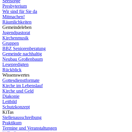
Seelsorge
Presbyterium
Wir sind für Sie da
Mitmachen!
Räumlichkeiten
Gemeindeleben
Jugendpastorat
Kirchenmusik
Gruppen
BBZ Seniorenberatung
Gemeinde nachhaltig
Neubau Großenbaum
Lesepredigten
Rückblick
Wissenswertes
Gottesdienstformate
Kirche im Lebenslauf
Kirche und Geld
Diakonie
Leitbild
Schutzkonzept
KiTas
Stellenausschreibung
Praktikum
Termine und Veranstaltungen