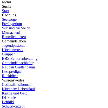
Menü
Suche
Start
Über uns
Seelsorge
Presbyterium
Wir sind für Sie da
Mitmachen!
Räumlichkeiten
Gemeindeleben
Jugendpastorat
Kirchenmusik
Gruppen
BBZ Seniorenberatung
Gemeinde nachhaltig
Neubau Großenbaum
Lesepredigten
Rückblick
Wissenswertes
Gottesdienstformate
Kirche im Lebenslauf
Kirche und Geld
Diakonie
Leitbild
Schutzkonzept