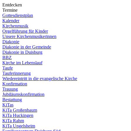
Entdecken
Termine
Gottesdienstplan
Kalender
Kirchenmusik
Orgelführung für Kinder
Unsere Kirchenmusikerinnen
Diakonie
Diakonie in der Gemeinde
Diakonie in Duisburg
BBZ
Kirche im Lebenslauf
Taufe
Tauferinnerung
Wiedereintritt in die evangelische Kirche
Konfirmation
Trauung
Jubiläumskonfirmation
Bestattung
KiTas
KiTa Großenbaum
KiTa Huckingen
KiTa Rahm
KiTa Ungelsheim