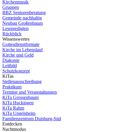
Kirchenmusik
Gruppen
BBZ Seniorenberatung
Gemeinde nachhaltig
Neubau Großenbaum
Lesepredigten
Rückblick
Wissenswertes
Gottesdienstformate
Kirche im Lebenslauf
Kirche und Geld
Diakonie
Leitbild
Schutzkonzept
KiTas
Stellenausschreibung
Praktikum
Termine und Veranstaltungen
KiTa Grossenbaum
KiTa Huckingen
KiTa Rahm
KiTa Ungelsheim
Familienzentrum Duisburg-Süd
Entdecken
Nachtmodus