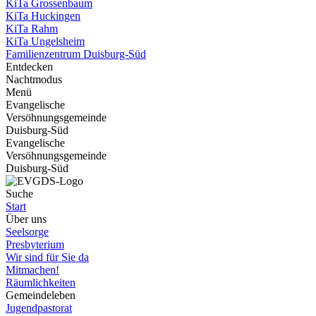
KiTa Grossenbaum
KiTa Huckingen
KiTa Rahm
KiTa Ungelsheim
Familienzentrum Duisburg-Süd
Entdecken
Nachtmodus
Menü
Evangelische
Versöhnungsgemeinde
Duisburg-Süd
Evangelische
Versöhnungsgemeinde
Duisburg-Süd
Suche
Start
Über uns
Seelsorge
Presbyterium
Wir sind für Sie da
Mitmachen!
Räumlichkeiten
Gemeindeleben
Jugendpastorat