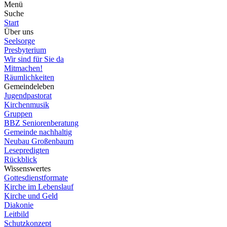
Menü
Suche
Start
Über uns
Seelsorge
Presbyterium
Wir sind für Sie da
Mitmachen!
Räumlichkeiten
Gemeindeleben
Jugendpastorat
Kirchenmusik
Gruppen
BBZ Seniorenberatung
Gemeinde nachhaltig
Neubau Großenbaum
Lesepredigten
Rückblick
Wissenswertes
Gottesdienstformate
Kirche im Lebenslauf
Kirche und Geld
Diakonie
Leitbild
Schutzkonzept