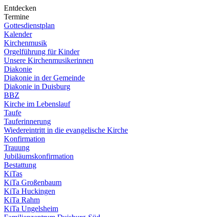
Entdecken
Termine
Gottesdienstplan
Kalender
Kirchenmusik
Orgelführung für Kinder
Unsere Kirchenmusikerinnen
Diakonie
Diakonie in der Gemeinde
Diakonie in Duisburg
BBZ
Kirche im Lebenslauf
Taufe
Tauferinnerung
Wiedereintritt in die evangelische Kirche
Konfirmation
Trauung
Jubiläumskonfirmation
Bestattung
KiTas
KiTa Großenbaum
KiTa Huckingen
KiTa Rahm
KiTa Ungelsheim