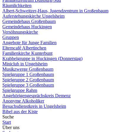
Familienzentrum Duisburg-Süd
Räumlichkeiten
Albert-Schweitzer-Haus, Jugendzentrum in Großenbaum
Auferstehungskirche Ungelsheim
Gemeindehaus Großenbaum
Gemeindehaus Huckingen
Versöhnungskirche
Gruppen
Angebote für Junge Familien
Elterncafé Albertinchen
Familienkirche Kunterbunt
Krabbelgruppe in Huckingen (Donnerstag)
Miniclub in Ungelsheim
Musikzwerge Großenbaum
Spielgruppe 1 Großenbaum
Spielgruppe 2 Großenbaum
Spielgruppe 3 Großenbaum
Spielgruppe Rahm
Angehörigengesprächskreis Demenz
Anonyme Alkoholiker
Besuchsdienstkreis in Ungelsheim
Bibel aus der Kiste
Suche
Start
Über uns