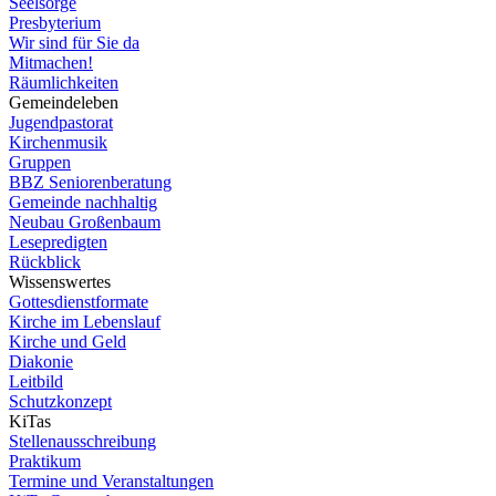
Seelsorge
Presbyterium
Wir sind für Sie da
Mitmachen!
Räumlichkeiten
Gemeindeleben
Jugendpastorat
Kirchenmusik
Gruppen
BBZ Seniorenberatung
Gemeinde nachhaltig
Neubau Großenbaum
Lesepredigten
Rückblick
Wissenswertes
Gottesdienstformate
Kirche im Lebenslauf
Kirche und Geld
Diakonie
Leitbild
Schutzkonzept
KiTas
Stellenausschreibung
Praktikum
Termine und Veranstaltungen