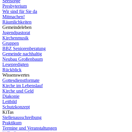
Seelsorge
Presbyterium
Wir sind für Sie da
Mitmachen!
Räumlichkeiten
Gemeindeleben
Jugendpastorat
Kirchenmusik
Gruppen
BBZ Seniorenberatung
Gemeinde nachhaltig
Neubau Großenbaum
Lesepredigten
Rückblick
Wissenswertes
Gottesdienstformate
Kirche im Lebenslauf
Kirche und Geld
Diakonie
Leitbild
Schutzkonzept
KiTas
Stellenausschreibung
Praktikum
Termine und Veranstaltungen