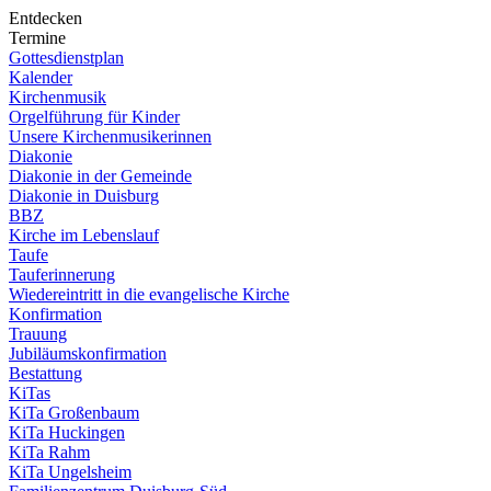
Entdecken
Termine
Gottesdienstplan
Kalender
Kirchenmusik
Orgelführung für Kinder
Unsere Kirchenmusikerinnen
Diakonie
Diakonie in der Gemeinde
Diakonie in Duisburg
BBZ
Kirche im Lebenslauf
Taufe
Tauferinnerung
Wiedereintritt in die evangelische Kirche
Konfirmation
Trauung
Jubiläumskonfirmation
Bestattung
KiTas
KiTa Großenbaum
KiTa Huckingen
KiTa Rahm
KiTa Ungelsheim