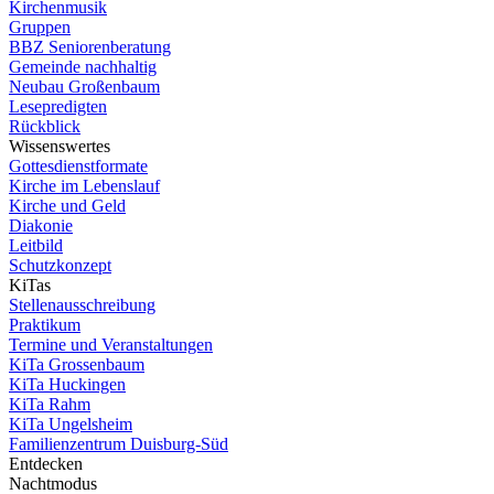
Kirchenmusik
Gruppen
BBZ Seniorenberatung
Gemeinde nachhaltig
Neubau Großenbaum
Lesepredigten
Rückblick
Wissenswertes
Gottesdienstformate
Kirche im Lebenslauf
Kirche und Geld
Diakonie
Leitbild
Schutzkonzept
KiTas
Stellenausschreibung
Praktikum
Termine und Veranstaltungen
KiTa Grossenbaum
KiTa Huckingen
KiTa Rahm
KiTa Ungelsheim
Familienzentrum Duisburg-Süd
Entdecken
Nachtmodus