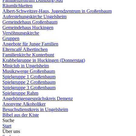
Familienzentrum Duisburg-Süd
Räumlichkeiten
Albert-Schweitzer-Haus, Jugendzentrum in Großenbaum
Auferstehungskirche Ungelsheim
Gemeindehaus Großenbaum
Gemeindehaus Huckingen
Versöhnungskirche
Gruppen
Angebote für Junge Familien
Elterncafé Albertinchen
Familienkirche Kunterbunt
Krabbelgruppe in Huckingen (Donnerstag)
Miniclub in Ungelsheim
Musikzwerge Großenbaum
Spielgruppe 1 Großenbaum
Spielgruppe 2 Großenbaum
Spielgruppe 3 Großenbaum
Spielgruppe Rahm
Angehörigengesprächskreis Demenz
Anonyme Alkoholiker
Besuchsdienstkreis in Ungelsheim
Bibel aus der Kiste
Suche
Start
Über uns