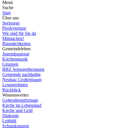
Menü
Suche
Start
Über uns
Seelsorge
Presbyterium
Wir sind für Sie da
Mitmachen!
Räumlichkeiten
Gemeindeleben
Jugendpastorat
Kirchenmusik
Gruppen
BBZ Seniorenberatung
Gemeinde nachhaltig
Neubau Großenbaum
Lesepredigten
Rückblick
Wissenswertes
Gottesdienstformate
Kirche im Lebenslauf
Kirche und Geld
Diakonie
Leitbild
Schutzkonzept