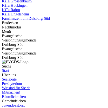
KiTa Grossenbaum
KiTa Huckingen
KiTa Rahm
KiTa Ungelsheim
Familienzentrum Duisburg-Süd
Entdecken
Nachtmodus
Menü
Evangelische
Versöhnungsgemeinde
Duisburg-Süd
Evangelische
Versöhnungsgemeinde
Duisburg-Süd
Suche
Start
Über uns
Seelsorge
Presbyterium
Wir sind für Sie da
Mitmachen!
Räumlichkeiten
Gemeindeleben
Jugendpastorat