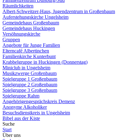
Familienzentrum Duisburg-Süd
Räumlichkeiten
Albert-Schweitzer-Haus, Jugendzentrum in Großenbaum
Auferstehungskirche Ungelsheim
Gemeindehaus Großenbaum
Gemeindehaus Huckingen
Versöhnungskirche
Gruppen
Angebote für Junge Familien
Elterncafé Albertinchen
Familienkirche Kunterbunt
Krabbelgruppe in Huckingen (Donnerstag)
Miniclub in Ungelsheim
Musikzwerge Großenbaum
Spielgruppe 1 Großenbaum
Spielgruppe 2 Großenbaum
Spielgruppe 3 Großenbaum
Spielgruppe Rahm
Angehörigengesprächskreis Demenz
Anonyme Alkoholiker
Besuchsdienstkreis in Ungelsheim
Bibel aus der Kiste
Suche
Start
Über uns