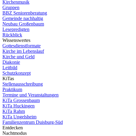
Kirchenmusik
Gruppen
BBZ Seniorenberatung
Gemeinde nachhaltig
Neubau Großenbaum
Lesepredigten
Rückblick
Wissenswertes
Gottesdienstformate
Kirche im Lebenslauf
Kirche und Geld
Diakonie
Leitbild
Schutzkonzept
KiTas
Stellenausschreibung
Praktikum
Termine und Veranstaltungen
KiTa Grossenbaum
KiTa Huckingen
KiTa Rahm
KiTa Ungelsheim
Familienzentrum Duisburg-Süd
Entdecken
Nachtmodus