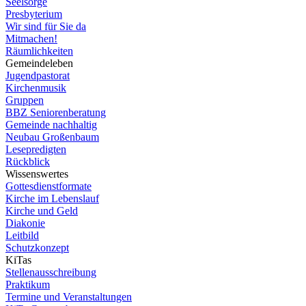
Seelsorge
Presbyterium
Wir sind für Sie da
Mitmachen!
Räumlichkeiten
Gemeindeleben
Jugendpastorat
Kirchenmusik
Gruppen
BBZ Seniorenberatung
Gemeinde nachhaltig
Neubau Großenbaum
Lesepredigten
Rückblick
Wissenswertes
Gottesdienstformate
Kirche im Lebenslauf
Kirche und Geld
Diakonie
Leitbild
Schutzkonzept
KiTas
Stellenausschreibung
Praktikum
Termine und Veranstaltungen