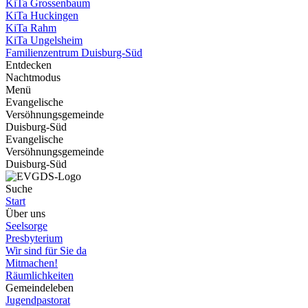
KiTa Grossenbaum
KiTa Huckingen
KiTa Rahm
KiTa Ungelsheim
Familienzentrum Duisburg-Süd
Entdecken
Nachtmodus
Menü
Evangelische
Versöhnungsgemeinde
Duisburg-Süd
Evangelische
Versöhnungsgemeinde
Duisburg-Süd
Suche
Start
Über uns
Seelsorge
Presbyterium
Wir sind für Sie da
Mitmachen!
Räumlichkeiten
Gemeindeleben
Jugendpastorat