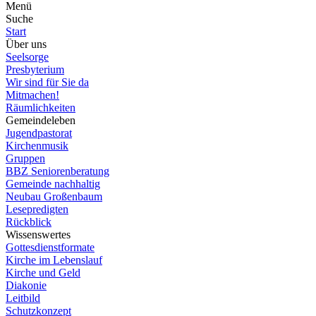
Menü
Suche
Start
Über uns
Seelsorge
Presbyterium
Wir sind für Sie da
Mitmachen!
Räumlichkeiten
Gemeindeleben
Jugendpastorat
Kirchenmusik
Gruppen
BBZ Seniorenberatung
Gemeinde nachhaltig
Neubau Großenbaum
Lesepredigten
Rückblick
Wissenswertes
Gottesdienstformate
Kirche im Lebenslauf
Kirche und Geld
Diakonie
Leitbild
Schutzkonzept