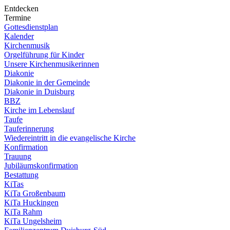
Entdecken
Termine
Gottesdienstplan
Kalender
Kirchenmusik
Orgelführung für Kinder
Unsere Kirchenmusikerinnen
Diakonie
Diakonie in der Gemeinde
Diakonie in Duisburg
BBZ
Kirche im Lebenslauf
Taufe
Tauferinnerung
Wiedereintritt in die evangelische Kirche
Konfirmation
Trauung
Jubiläumskonfirmation
Bestattung
KiTas
KiTa Großenbaum
KiTa Huckingen
KiTa Rahm
KiTa Ungelsheim