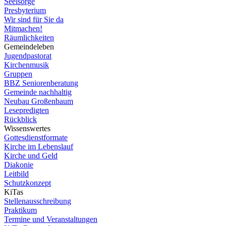
Seelsorge
Presbyterium
Wir sind für Sie da
Mitmachen!
Räumlichkeiten
Gemeindeleben
Jugendpastorat
Kirchenmusik
Gruppen
BBZ Seniorenberatung
Gemeinde nachhaltig
Neubau Großenbaum
Lesepredigten
Rückblick
Wissenswertes
Gottesdienstformate
Kirche im Lebenslauf
Kirche und Geld
Diakonie
Leitbild
Schutzkonzept
KiTas
Stellenausschreibung
Praktikum
Termine und Veranstaltungen