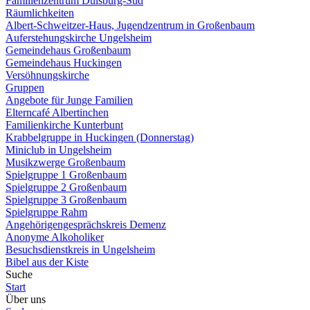
Familienzentrum Duisburg-Süd
Räumlichkeiten
Albert-Schweitzer-Haus, Jugendzentrum in Großenbaum
Auferstehungskirche Ungelsheim
Gemeindehaus Großenbaum
Gemeindehaus Huckingen
Versöhnungskirche
Gruppen
Angebote für Junge Familien
Elterncafé Albertinchen
Familienkirche Kunterbunt
Krabbelgruppe in Huckingen (Donnerstag)
Miniclub in Ungelsheim
Musikzwerge Großenbaum
Spielgruppe 1 Großenbaum
Spielgruppe 2 Großenbaum
Spielgruppe 3 Großenbaum
Spielgruppe Rahm
Angehörigengesprächskreis Demenz
Anonyme Alkoholiker
Besuchsdienstkreis in Ungelsheim
Bibel aus der Kiste
Suche
Start
Über uns