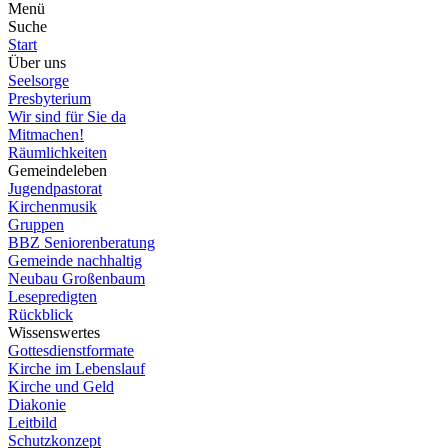
Menü
Suche
Start
Über uns
Seelsorge
Presbyterium
Wir sind für Sie da
Mitmachen!
Räumlichkeiten
Gemeindeleben
Jugendpastorat
Kirchenmusik
Gruppen
BBZ Seniorenberatung
Gemeinde nachhaltig
Neubau Großenbaum
Lesepredigten
Rückblick
Wissenswertes
Gottesdienstformate
Kirche im Lebenslauf
Kirche und Geld
Diakonie
Leitbild
Schutzkonzept