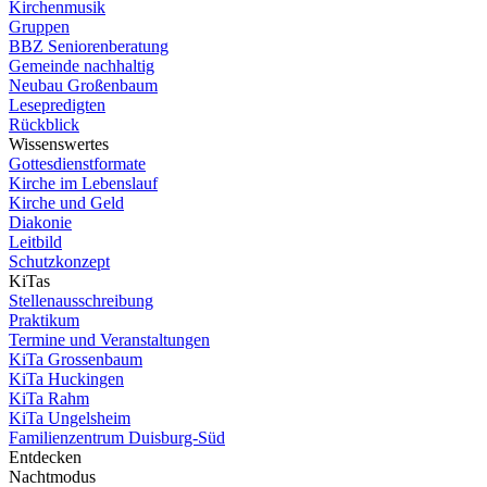
Kirchenmusik
Gruppen
BBZ Seniorenberatung
Gemeinde nachhaltig
Neubau Großenbaum
Lesepredigten
Rückblick
Wissenswertes
Gottesdienstformate
Kirche im Lebenslauf
Kirche und Geld
Diakonie
Leitbild
Schutzkonzept
KiTas
Stellenausschreibung
Praktikum
Termine und Veranstaltungen
KiTa Grossenbaum
KiTa Huckingen
KiTa Rahm
KiTa Ungelsheim
Familienzentrum Duisburg-Süd
Entdecken
Nachtmodus