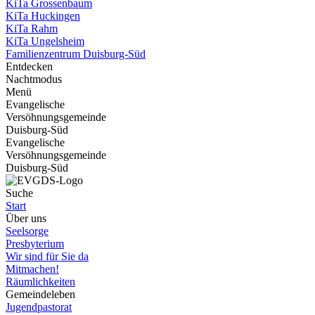
KiTa Grossenbaum
KiTa Huckingen
KiTa Rahm
KiTa Ungelsheim
Familienzentrum Duisburg-Süd
Entdecken
Nachtmodus
Menü
Evangelische
Versöhnungsgemeinde
Duisburg-Süd
Evangelische
Versöhnungsgemeinde
Duisburg-Süd
Suche
Start
Über uns
Seelsorge
Presbyterium
Wir sind für Sie da
Mitmachen!
Räumlichkeiten
Gemeindeleben
Jugendpastorat