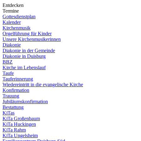
Entdecken
Termine
Gottesdienstplan
Kalender
Kirchenmusik
Orgelführung für Kinder
Unsere Kirchenmusikerinnen
Diakonie
Diakonie in der Gemeinde
Diakonie in Duisburg
BBZ
Kirche im Lebenslauf
Taufe
Tauferinnerung
Wiedereintritt in die evangelische Kirche
Konfirmation
Trauung
Jubiläumskonfirmation
Bestattung
KiTas
KiTa Großenbaum
KiTa Huckingen
KiTa Rahm
KiTa Ungelsheim