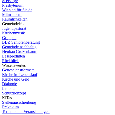
Seelsorge
Presbyterium
Wir sind für Sie da
Mitmachen!
Räumlichkeiten
Gemeindeleben
Jugendpastorat
Kirchenmusik
Gruppen
BBZ Seniorenberatung
Gemeinde nachhaltig
Neubau Großenbaum
Lesepredigten
Rückblick
Wissenswertes
Gottesdienstformate
Kirche im Lebenslauf
Kirche und Geld
Diakonie
Leitbild
Schutzkonzept
KiTas
Stellenausschreibung
Praktikum
Termine und Veranstaltungen