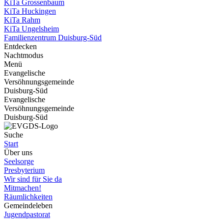
KiTa Grossenbaum
KiTa Huckingen
KiTa Rahm
KiTa Ungelsheim
Familienzentrum Duisburg-Süd
Entdecken
Nachtmodus
Menü
Evangelische
Versöhnungsgemeinde
Duisburg-Süd
Evangelische
Versöhnungsgemeinde
Duisburg-Süd
Suche
Start
Über uns
Seelsorge
Presbyterium
Wir sind für Sie da
Mitmachen!
Räumlichkeiten
Gemeindeleben
Jugendpastorat