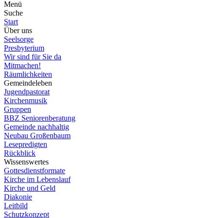
Menü
Suche
Start
Über uns
Seelsorge
Presbyterium
Wir sind für Sie da
Mitmachen!
Räumlichkeiten
Gemeindeleben
Jugendpastorat
Kirchenmusik
Gruppen
BBZ Seniorenberatung
Gemeinde nachhaltig
Neubau Großenbaum
Lesepredigten
Rückblick
Wissenswertes
Gottesdienstformate
Kirche im Lebenslauf
Kirche und Geld
Diakonie
Leitbild
Schutzkonzept