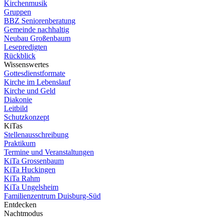
Kirchenmusik
Gruppen
BBZ Seniorenberatung
Gemeinde nachhaltig
Neubau Großenbaum
Lesepredigten
Rückblick
Wissenswertes
Gottesdienstformate
Kirche im Lebenslauf
Kirche und Geld
Diakonie
Leitbild
Schutzkonzept
KiTas
Stellenausschreibung
Praktikum
Termine und Veranstaltungen
KiTa Grossenbaum
KiTa Huckingen
KiTa Rahm
KiTa Ungelsheim
Familienzentrum Duisburg-Süd
Entdecken
Nachtmodus