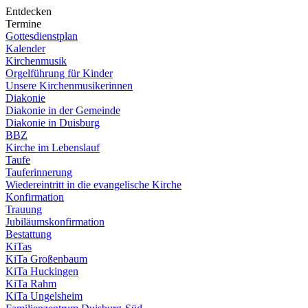
Entdecken
Termine
Gottesdienstplan
Kalender
Kirchenmusik
Orgelführung für Kinder
Unsere Kirchenmusikerinnen
Diakonie
Diakonie in der Gemeinde
Diakonie in Duisburg
BBZ
Kirche im Lebenslauf
Taufe
Tauferinnerung
Wiedereintritt in die evangelische Kirche
Konfirmation
Trauung
Jubiläumskonfirmation
Bestattung
KiTas
KiTa Großenbaum
KiTa Huckingen
KiTa Rahm
KiTa Ungelsheim