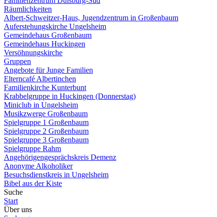
Familienzentrum Duisburg-Süd
Räumlichkeiten
Albert-Schweitzer-Haus, Jugendzentrum in Großenbaum
Auferstehungskirche Ungelsheim
Gemeindehaus Großenbaum
Gemeindehaus Huckingen
Versöhnungskirche
Gruppen
Angebote für Junge Familien
Elterncafé Albertinchen
Familienkirche Kunterbunt
Krabbelgruppe in Huckingen (Donnerstag)
Miniclub in Ungelsheim
Musikzwerge Großenbaum
Spielgruppe 1 Großenbaum
Spielgruppe 2 Großenbaum
Spielgruppe 3 Großenbaum
Spielgruppe Rahm
Angehörigengesprächskreis Demenz
Anonyme Alkoholiker
Besuchsdienstkreis in Ungelsheim
Bibel aus der Kiste
Suche
Start
Über uns