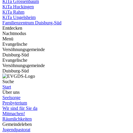
KiTa Grossenbaum
KiTa Huckingen
KiTa Rahm
KiTa Ungelsheim
Familienzentrum Duisburg-Süd
Entdecken
Nachtmodus
Menü
Evangelische
Versöhnungsgemeinde
Duisburg-Süd
Evangelische
Versöhnungsgemeinde
Duisburg-Süd
Suche
Start
Über uns
Seelsorge
Presbyterium
Wir sind für Sie da
Mitmachen!
Räumlichkeiten
Gemeindeleben
Jugendpastorat