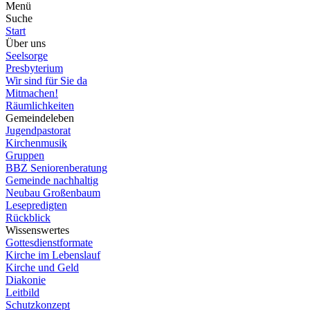
Menü
Suche
Start
Über uns
Seelsorge
Presbyterium
Wir sind für Sie da
Mitmachen!
Räumlichkeiten
Gemeindeleben
Jugendpastorat
Kirchenmusik
Gruppen
BBZ Seniorenberatung
Gemeinde nachhaltig
Neubau Großenbaum
Lesepredigten
Rückblick
Wissenswertes
Gottesdienstformate
Kirche im Lebenslauf
Kirche und Geld
Diakonie
Leitbild
Schutzkonzept