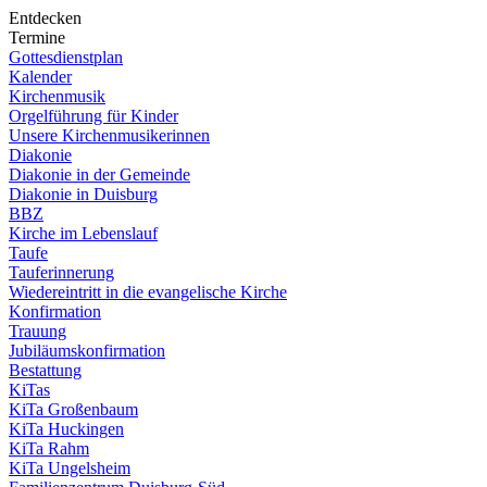
Entdecken
Termine
Gottesdienstplan
Kalender
Kirchenmusik
Orgelführung für Kinder
Unsere Kirchenmusikerinnen
Diakonie
Diakonie in der Gemeinde
Diakonie in Duisburg
BBZ
Kirche im Lebenslauf
Taufe
Tauferinnerung
Wiedereintritt in die evangelische Kirche
Konfirmation
Trauung
Jubiläumskonfirmation
Bestattung
KiTas
KiTa Großenbaum
KiTa Huckingen
KiTa Rahm
KiTa Ungelsheim