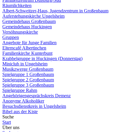
Familienzentrum Duisburg-Süd
Räumlichkeiten
Albert-Schweitzer-Haus, Jugendzentrum in Großenbaum
Auferstehungskirche Ungelsheim
Gemeindehaus Großenbaum
Gemeindehaus Huckingen
Versöhnungskirche
Gruppen
Angebote für Junge Familien
Elterncafé Albertinchen
Familienkirche Kunterbunt
Krabbelgruppe in Huckingen (Donnerstag)
Miniclub in Ungelsheim
Musikzwerge Großenbaum
Spielgruppe 1 Großenbaum
Spielgruppe 2 Großenbaum
Spielgruppe 3 Großenbaum
Spielgruppe Rahm
Angehörigengesprächskreis Demenz
Anonyme Alkoholiker
Besuchsdienstkreis in Ungelsheim
Bibel aus der Kiste
Suche
Start
Über uns