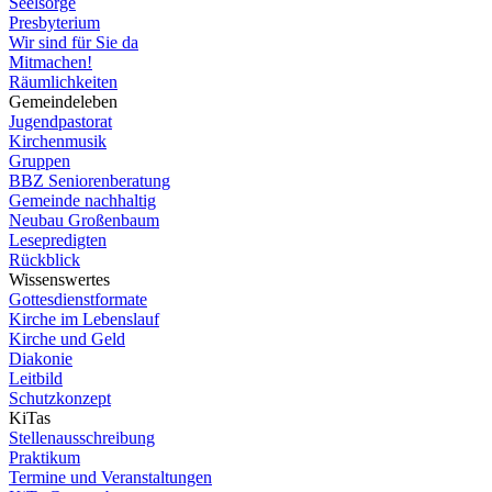
Seelsorge
Presbyterium
Wir sind für Sie da
Mitmachen!
Räumlichkeiten
Gemeindeleben
Jugendpastorat
Kirchenmusik
Gruppen
BBZ Seniorenberatung
Gemeinde nachhaltig
Neubau Großenbaum
Lesepredigten
Rückblick
Wissenswertes
Gottesdienstformate
Kirche im Lebenslauf
Kirche und Geld
Diakonie
Leitbild
Schutzkonzept
KiTas
Stellenausschreibung
Praktikum
Termine und Veranstaltungen