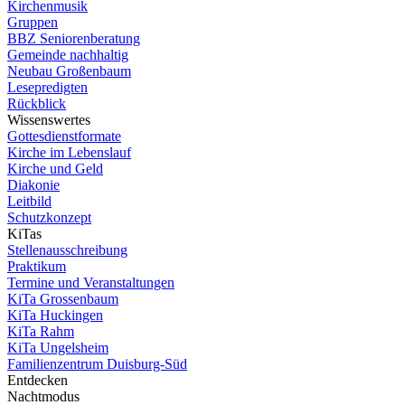
Kirchenmusik
Gruppen
BBZ Seniorenberatung
Gemeinde nachhaltig
Neubau Großenbaum
Lesepredigten
Rückblick
Wissenswertes
Gottesdienstformate
Kirche im Lebenslauf
Kirche und Geld
Diakonie
Leitbild
Schutzkonzept
KiTas
Stellenausschreibung
Praktikum
Termine und Veranstaltungen
KiTa Grossenbaum
KiTa Huckingen
KiTa Rahm
KiTa Ungelsheim
Familienzentrum Duisburg-Süd
Entdecken
Nachtmodus