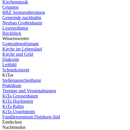
Kirchenmusik
Gruppen
BBZ Seniorenberatung
Gemeinde nachhaltig
Neubau Großenbaum
Lesepredigten
Rückblick
Wissenswertes
Gottesdienstformate
Kirche im Lebenslauf
Kirche und Geld
Diakonie
Leitbild
Schutzkonzept
KiTas
Stellenausschreibung
Praktikum
Termine und Veranstaltungen
KiTa Grossenbaum
KiTa Huckingen
KiTa Rahm
KiTa Ungelsheim
Familienzentrum Duisburg-Süd
Entdecken
Nachtmodus