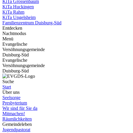
KiTa Grossenbaum
KiTa Huckingen
KiTa Rahm
KiTa Ungelsheim
Familienzentrum Duisburg-Süd
Entdecken
Nachtmodus
Menü
Evangelische
Versöhnungsgemeinde
Duisburg-Süd
Evangelische
Versöhnungsgemeinde
Duisburg-Süd
Suche
Start
Über uns
Seelsorge
Presbyterium
Wir sind für Sie da
Mitmachen!
Räumlichkeiten
Gemeindeleben
Jugendpastorat