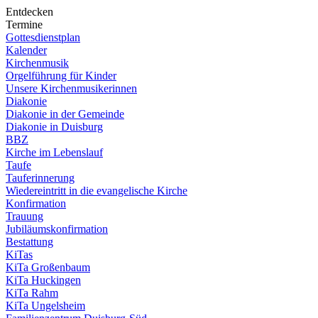
Entdecken
Termine
Gottesdienstplan
Kalender
Kirchenmusik
Orgelführung für Kinder
Unsere Kirchenmusikerinnen
Diakonie
Diakonie in der Gemeinde
Diakonie in Duisburg
BBZ
Kirche im Lebenslauf
Taufe
Tauferinnerung
Wiedereintritt in die evangelische Kirche
Konfirmation
Trauung
Jubiläumskonfirmation
Bestattung
KiTas
KiTa Großenbaum
KiTa Huckingen
KiTa Rahm
KiTa Ungelsheim