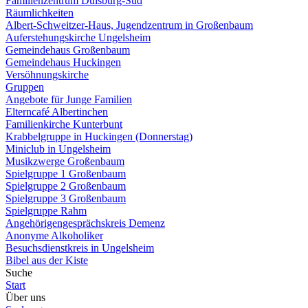
Familienzentrum Duisburg-Süd
Räumlichkeiten
Albert-Schweitzer-Haus, Jugendzentrum in Großenbaum
Auferstehungskirche Ungelsheim
Gemeindehaus Großenbaum
Gemeindehaus Huckingen
Versöhnungskirche
Gruppen
Angebote für Junge Familien
Elterncafé Albertinchen
Familienkirche Kunterbunt
Krabbelgruppe in Huckingen (Donnerstag)
Miniclub in Ungelsheim
Musikzwerge Großenbaum
Spielgruppe 1 Großenbaum
Spielgruppe 2 Großenbaum
Spielgruppe 3 Großenbaum
Spielgruppe Rahm
Angehörigengesprächskreis Demenz
Anonyme Alkoholiker
Besuchsdienstkreis in Ungelsheim
Bibel aus der Kiste
Suche
Start
Über uns