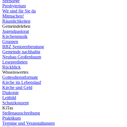
Seelsorge
Presbyterium
Wir sind für Sie da
Mitmachen!
Räumlichkeiten
Gemeindeleben
Jugendpastorat
Kirchenmusik
Gruppen
BBZ Seniorenberatung
Gemeinde nachhaltig
Neubau Großenbaum
Lesepredigten
Rückblick
Wissenswertes
Gottesdienstformate
Kirche im Lebenslauf
Kirche und Geld
Diakonie
Leitbild
Schutzkonzept
KiTas
Stellenausschreibung
Praktikum
Termine und Veranstaltungen