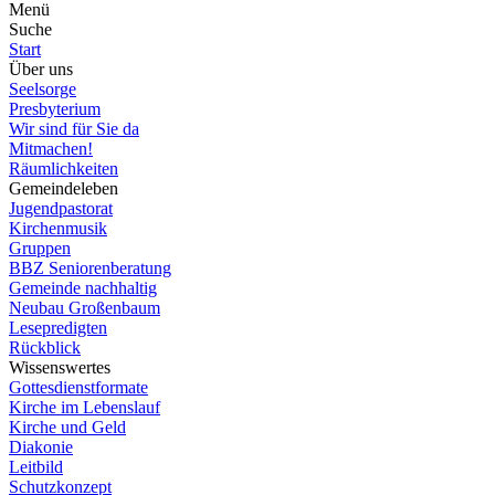
Menü
Suche
Start
Über uns
Seelsorge
Presbyterium
Wir sind für Sie da
Mitmachen!
Räumlichkeiten
Gemeindeleben
Jugendpastorat
Kirchenmusik
Gruppen
BBZ Seniorenberatung
Gemeinde nachhaltig
Neubau Großenbaum
Lesepredigten
Rückblick
Wissenswertes
Gottesdienstformate
Kirche im Lebenslauf
Kirche und Geld
Diakonie
Leitbild
Schutzkonzept