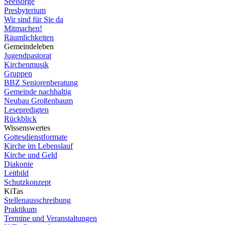
Seelsorge
Presbyterium
Wir sind für Sie da
Mitmachen!
Räumlichkeiten
Gemeindeleben
Jugendpastorat
Kirchenmusik
Gruppen
BBZ Seniorenberatung
Gemeinde nachhaltig
Neubau Großenbaum
Lesepredigten
Rückblick
Wissenswertes
Gottesdienstformate
Kirche im Lebenslauf
Kirche und Geld
Diakonie
Leitbild
Schutzkonzept
KiTas
Stellenausschreibung
Praktikum
Termine und Veranstaltungen