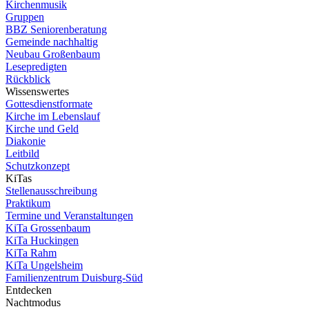
Kirchenmusik
Gruppen
BBZ Seniorenberatung
Gemeinde nachhaltig
Neubau Großenbaum
Lesepredigten
Rückblick
Wissenswertes
Gottesdienstformate
Kirche im Lebenslauf
Kirche und Geld
Diakonie
Leitbild
Schutzkonzept
KiTas
Stellenausschreibung
Praktikum
Termine und Veranstaltungen
KiTa Grossenbaum
KiTa Huckingen
KiTa Rahm
KiTa Ungelsheim
Familienzentrum Duisburg-Süd
Entdecken
Nachtmodus