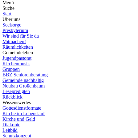
Menü
Suche
Start
Über uns
Seelsorge
Presbyterium
Wir sind für Sie da
Mitmachen!
Räumlichkeiten
Gemeindeleben
Jugendpastorat
Kirchenmusik
Gruppen
BBZ Seniorenberatung
Gemeinde nachhaltig
Neubau Großenbaum
Lesepredigten
Rückblick
Wissenswertes
Gottesdienstformate
Kirche im Lebenslauf
Kirche und Geld
Diakonie
Leitbild
Schutzkonzept