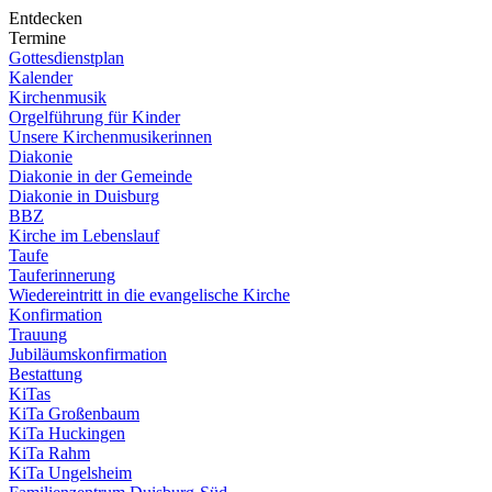
Entdecken
Termine
Gottesdienstplan
Kalender
Kirchenmusik
Orgelführung für Kinder
Unsere Kirchenmusikerinnen
Diakonie
Diakonie in der Gemeinde
Diakonie in Duisburg
BBZ
Kirche im Lebenslauf
Taufe
Tauferinnerung
Wiedereintritt in die evangelische Kirche
Konfirmation
Trauung
Jubiläumskonfirmation
Bestattung
KiTas
KiTa Großenbaum
KiTa Huckingen
KiTa Rahm
KiTa Ungelsheim