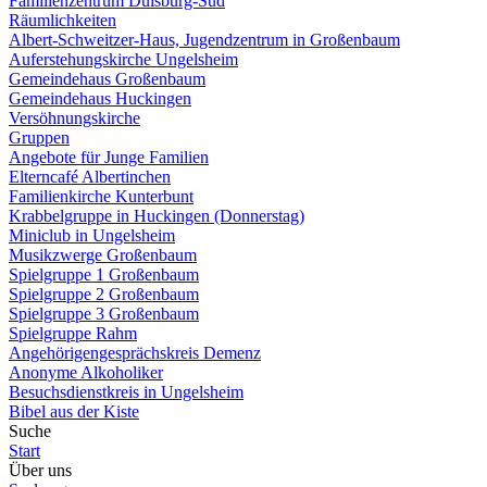
Familienzentrum Duisburg-Süd
Räumlichkeiten
Albert-Schweitzer-Haus, Jugendzentrum in Großenbaum
Auferstehungskirche Ungelsheim
Gemeindehaus Großenbaum
Gemeindehaus Huckingen
Versöhnungskirche
Gruppen
Angebote für Junge Familien
Elterncafé Albertinchen
Familienkirche Kunterbunt
Krabbelgruppe in Huckingen (Donnerstag)
Miniclub in Ungelsheim
Musikzwerge Großenbaum
Spielgruppe 1 Großenbaum
Spielgruppe 2 Großenbaum
Spielgruppe 3 Großenbaum
Spielgruppe Rahm
Angehörigengesprächskreis Demenz
Anonyme Alkoholiker
Besuchsdienstkreis in Ungelsheim
Bibel aus der Kiste
Suche
Start
Über uns