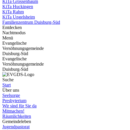
KiTa Grossenbaum
KiTa Huckingen
KiTa Rahm
KiTa Ungelsheim
Familienzentrum Duisburg-Süd
Entdecken
Nachtmodus
Menü
Evangelische
Versöhnungsgemeinde
Duisburg-Süd
Evangelische
Versöhnungsgemeinde
Duisburg-Süd
Suche
Start
Über uns
Seelsorge
Presbyterium
Wir sind für Sie da
Mitmachen!
Räumlichkeiten
Gemeindeleben
Jugendpastorat