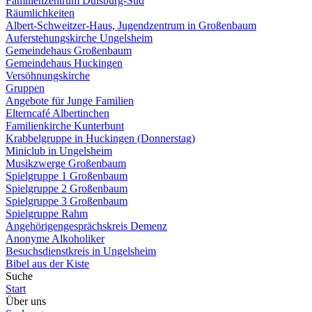
Familienzentrum Duisburg-Süd
Räumlichkeiten
Albert-Schweitzer-Haus, Jugendzentrum in Großenbaum
Auferstehungskirche Ungelsheim
Gemeindehaus Großenbaum
Gemeindehaus Huckingen
Versöhnungskirche
Gruppen
Angebote für Junge Familien
Elterncafé Albertinchen
Familienkirche Kunterbunt
Krabbelgruppe in Huckingen (Donnerstag)
Miniclub in Ungelsheim
Musikzwerge Großenbaum
Spielgruppe 1 Großenbaum
Spielgruppe 2 Großenbaum
Spielgruppe 3 Großenbaum
Spielgruppe Rahm
Angehörigengesprächskreis Demenz
Anonyme Alkoholiker
Besuchsdienstkreis in Ungelsheim
Bibel aus der Kiste
Suche
Start
Über uns