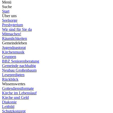
Menü
Suche
Start
Über uns
Seelsorge
Presbyterium
Wir sind für Sie da
Mitmachen!
Räumlichkeiten
Gemeindeleben
Jugendpastorat
Kirchenmusik
Gruppen
BBZ Seniorenberatung
Gemeinde nachhaltig
Neubau Großenbaum
Lesepredigten
Rückblick
Wissenswertes
Gottesdienstformate
Kirche im Lebenslauf
Kirche und Geld
Diakonie
Leitbild
Schutzkonzept