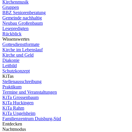
Kirchenmusik
Gruppen
BBZ Seniorenberatung
Gemeinde nachhaltig
Neubau Großenbaum
Lesepredigten
Rückblick
Wissenswertes
Gottesdienstformate
Kirche im Lebenslauf
Kirche und Geld
Diakonie
Leitbild
Schutzkonzept
KiTas
Stellenausschreibung
Praktikum
Termine und Veranstaltungen
KiTa Grossenbaum
KiTa Huckingen
KiTa Rahm
KiTa Ungelsheim
Familienzentrum Duisburg-Süd
Entdecken
Nachtmodus