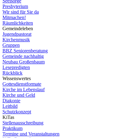
Seelsorge
Presbyterium
Wir sind für Sie da
Mitmachen!
Räumlichkeiten
Gemeindeleben
Jugendpastorat
Kirchenmusik
Gruppen
BBZ Seniorenberatung
Gemeinde nachhaltig
Neubau Großenbaum
Lesepredigten
Rückblick
Wissenswertes
Gottesdienstformate
Kirche im Lebenslauf
Kirche und Geld
Diakonie
Leitbild
Schutzkonzept
KiTas
Stellenausschreibung
Praktikum
Termine und Veranstaltungen