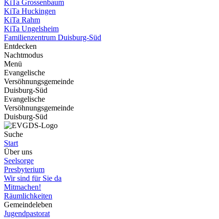
KiTa Grossenbaum
KiTa Huckingen
KiTa Rahm
KiTa Ungelsheim
Familienzentrum Duisburg-Süd
Entdecken
Nachtmodus
Menü
Evangelische
Versöhnungsgemeinde
Duisburg-Süd
Evangelische
Versöhnungsgemeinde
Duisburg-Süd
Suche
Start
Über uns
Seelsorge
Presbyterium
Wir sind für Sie da
Mitmachen!
Räumlichkeiten
Gemeindeleben
Jugendpastorat