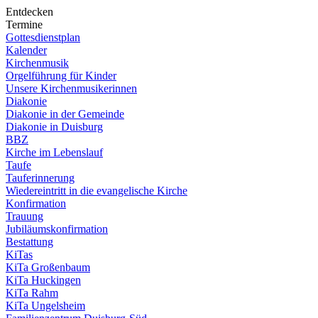
Entdecken
Termine
Gottesdienstplan
Kalender
Kirchenmusik
Orgelführung für Kinder
Unsere Kirchenmusikerinnen
Diakonie
Diakonie in der Gemeinde
Diakonie in Duisburg
BBZ
Kirche im Lebenslauf
Taufe
Tauferinnerung
Wiedereintritt in die evangelische Kirche
Konfirmation
Trauung
Jubiläumskonfirmation
Bestattung
KiTas
KiTa Großenbaum
KiTa Huckingen
KiTa Rahm
KiTa Ungelsheim