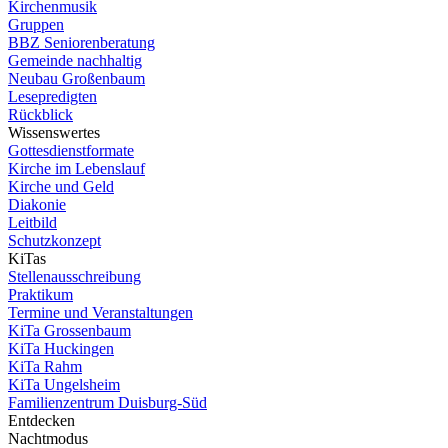
Kirchenmusik
Gruppen
BBZ Seniorenberatung
Gemeinde nachhaltig
Neubau Großenbaum
Lesepredigten
Rückblick
Wissenswertes
Gottesdienstformate
Kirche im Lebenslauf
Kirche und Geld
Diakonie
Leitbild
Schutzkonzept
KiTas
Stellenausschreibung
Praktikum
Termine und Veranstaltungen
KiTa Grossenbaum
KiTa Huckingen
KiTa Rahm
KiTa Ungelsheim
Familienzentrum Duisburg-Süd
Entdecken
Nachtmodus