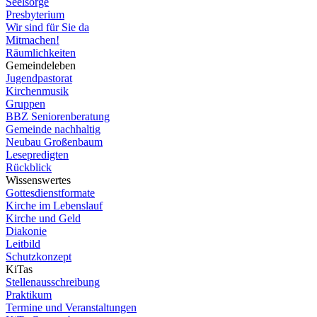
Seelsorge
Presbyterium
Wir sind für Sie da
Mitmachen!
Räumlichkeiten
Gemeindeleben
Jugendpastorat
Kirchenmusik
Gruppen
BBZ Seniorenberatung
Gemeinde nachhaltig
Neubau Großenbaum
Lesepredigten
Rückblick
Wissenswertes
Gottesdienstformate
Kirche im Lebenslauf
Kirche und Geld
Diakonie
Leitbild
Schutzkonzept
KiTas
Stellenausschreibung
Praktikum
Termine und Veranstaltungen