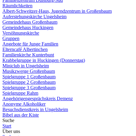
Familienzentrum Duisburg-Süd
Räumlichkeiten
Albert-Schweitzer-Haus, Jugendzentrum in Großenbaum
Auferstehungskirche Ungelsheim
Gemeindehaus Großenbaum
Gemeindehaus Huckingen
Versöhnungskirche
Gruppen
Angebote für Junge Familien
Elterncafé Albertinchen
Familienkirche Kunterbunt
Krabbelgruppe in Huckingen (Donnerstag)
Miniclub in Ungelsheim
Musikzwerge Großenbaum
Spielgruppe 1 Großenbaum
Spielgruppe 2 Großenbaum
Spielgruppe 3 Großenbaum
Spielgruppe Rahm
Angehörigengesprächskreis Demenz
Anonyme Alkoholiker
Besuchsdienstkreis in Ungelsheim
Bibel aus der Kiste
Suche
Start
Über uns