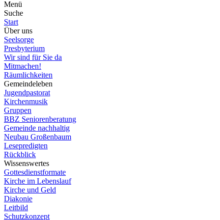
Menü
Suche
Start
Über uns
Seelsorge
Presbyterium
Wir sind für Sie da
Mitmachen!
Räumlichkeiten
Gemeindeleben
Jugendpastorat
Kirchenmusik
Gruppen
BBZ Seniorenberatung
Gemeinde nachhaltig
Neubau Großenbaum
Lesepredigten
Rückblick
Wissenswertes
Gottesdienstformate
Kirche im Lebenslauf
Kirche und Geld
Diakonie
Leitbild
Schutzkonzept