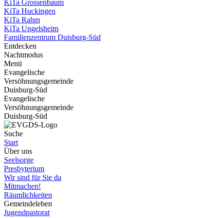
KiTa Grossenbaum
KiTa Huckingen
KiTa Rahm
KiTa Ungelsheim
Familienzentrum Duisburg-Süd
Entdecken
Nachtmodus
Menü
Evangelische
Versöhnungsgemeinde
Duisburg-Süd
Evangelische
Versöhnungsgemeinde
Duisburg-Süd
Suche
Start
Über uns
Seelsorge
Presbyterium
Wir sind für Sie da
Mitmachen!
Räumlichkeiten
Gemeindeleben
Jugendpastorat