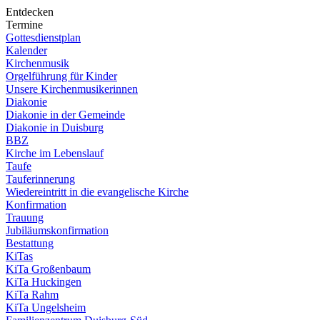
Entdecken
Termine
Gottesdienstplan
Kalender
Kirchenmusik
Orgelführung für Kinder
Unsere Kirchenmusikerinnen
Diakonie
Diakonie in der Gemeinde
Diakonie in Duisburg
BBZ
Kirche im Lebenslauf
Taufe
Tauferinnerung
Wiedereintritt in die evangelische Kirche
Konfirmation
Trauung
Jubiläumskonfirmation
Bestattung
KiTas
KiTa Großenbaum
KiTa Huckingen
KiTa Rahm
KiTa Ungelsheim