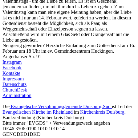
Valentinstags - um die Liebe zu feiern. Es ist ein Geschenk,
jemanden zu finden, um mit ihm durchs Leben zu gehen. Zum
Valentinstag kann man eine eigene Meinung haben, aber die Liebe
ist es nicht nur am 14. Februar wert, gefeiert zu werden. In diesem
Gottesdienst besteht die Möglichkeit, sich als Paar, als
Weggemeinschaft oder Einzelperson segnen zu lassen.
Anschließend wird mit einem Glas Sekt oder Orangensaft auf die
Liebe angestoßen.
Neugierig geworden? Herzliche Einladung zum Gottesdienst am 16.
Februar um 18 Uhr im ev. Gemeindezentrum Huckingen,
Angerhauser Str. 91
Instagram
Facebook
Kontakte
Impressum
Datenschutz
ChurchDesk
Administration
Die
Evangelische Versöhnungsgemeinde Duisburg-Süd
ist Teil der
Evangelischen Kirche im Rheinland
im
Kirchenkreis Duisburg
.
Bankverbindung (Kirchenkreis Duisburg)
Bitte immer "EVGDS" + Verwendungszweck angeben
DE46 3506 0190 1010 1010 14
GENODED1DKD