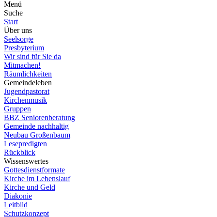
Menü
Suche
Start
Über uns
Seelsorge
Presbyterium
Wir sind für Sie da
Mitmachen!
Räumlichkeiten
Gemeindeleben
Jugendpastorat
Kirchenmusik
Gruppen
BBZ Seniorenberatung
Gemeinde nachhaltig
Neubau Großenbaum
Lesepredigten
Rückblick
Wissenswertes
Gottesdienstformate
Kirche im Lebenslauf
Kirche und Geld
Diakonie
Leitbild
Schutzkonzept