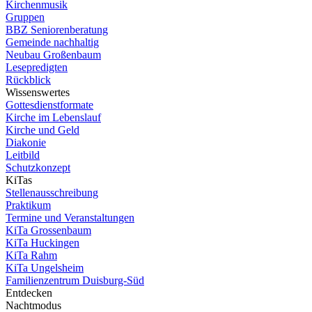
Kirchenmusik
Gruppen
BBZ Seniorenberatung
Gemeinde nachhaltig
Neubau Großenbaum
Lesepredigten
Rückblick
Wissenswertes
Gottesdienstformate
Kirche im Lebenslauf
Kirche und Geld
Diakonie
Leitbild
Schutzkonzept
KiTas
Stellenausschreibung
Praktikum
Termine und Veranstaltungen
KiTa Grossenbaum
KiTa Huckingen
KiTa Rahm
KiTa Ungelsheim
Familienzentrum Duisburg-Süd
Entdecken
Nachtmodus