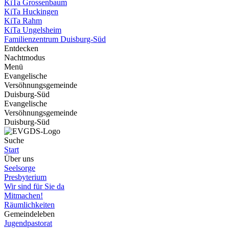
KiTa Grossenbaum
KiTa Huckingen
KiTa Rahm
KiTa Ungelsheim
Familienzentrum Duisburg-Süd
Entdecken
Nachtmodus
Menü
Evangelische
Versöhnungsgemeinde
Duisburg-Süd
Evangelische
Versöhnungsgemeinde
Duisburg-Süd
Suche
Start
Über uns
Seelsorge
Presbyterium
Wir sind für Sie da
Mitmachen!
Räumlichkeiten
Gemeindeleben
Jugendpastorat