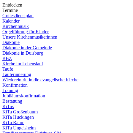
Entdecken
Termine
Gottesdienstplan
Kalender
Kirchenmusik
Orgelführung für Kinder
Unsere Kirchenmusikerinnen
Diakonie
Diakonie in der Gemeinde
Diakonie in Duisburg
BBZ
Kirche im Lebenslauf
Taufe
Tauferinnerung
Wiedereintritt in die evangelische Kirche
Konfirmation
Trauung
Jubiläumskonfirmation
Bestattung
KiTas
KiTa Großenbaum
KiTa Huckingen
KiTa Rahm
KiTa Ungelsheim