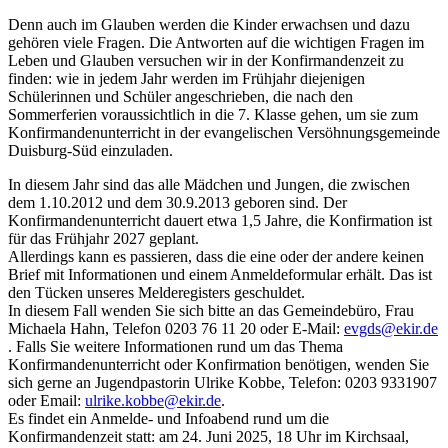
Denn auch im Glauben werden die Kinder erwachsen und dazu
gehören viele Fragen. Die Antworten auf die wichtigen Fragen im
Leben und Glauben versuchen wir in der Konfirmandenzeit zu
finden: wie in jedem Jahr werden im Frühjahr diejenigen
Schülerinnen und Schüler angeschrieben, die nach den
Sommerferien voraussichtlich in die 7. Klasse gehen, um sie zum
Konfirmandenunterricht in der evangelischen Versöhnungsgemeinde
Duisburg-Süd einzuladen.
In diesem Jahr sind das alle Mädchen und Jungen, die zwischen
dem 1.10.2012 und dem 30.9.2013 geboren sind. Der
Konfirmandenunterricht dauert etwa 1,5 Jahre, die Konfirmation ist
für das Frühjahr 2027 geplant.
Allerdings kann es passieren, dass die eine oder der andere keinen
Brief mit Informationen und einem Anmeldeformular erhält. Das ist
den Tücken unseres Melderegisters geschuldet.
In diesem Fall wenden Sie sich bitte an das Gemeindebüro, Frau
Michaela Hahn, Telefon 0203 76 11 20 oder E-Mail:
evgds@ekir.de
. Falls Sie weitere Informationen rund um das Thema
Konfirmandenunterricht oder Konfirmation benötigen, wenden Sie
sich gerne an Jugendpastorin Ulrike Kobbe, Telefon: 0203 9331907
oder Email:
ulrike.kobbe@ekir.de
.
Es findet ein Anmelde- und Infoabend rund um die
Konfirmandenzeit statt: am 24. Juni 2025, 18 Uhr im Kirchsaal,