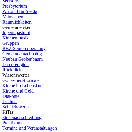
Seelsorge
Presbyterium
Wir sind für Sie da
Mitmachen!
Räumlichkeiten
Gemeindeleben
Jugendpastorat
Kirchenmusik
Gruppen
BBZ Seniorenberatung
Gemeinde nachhaltig
Neubau Großenbaum
Lesepredigten
Rückblick
Wissenswertes
Gottesdienstformate
Kirche im Lebenslauf
Kirche und Geld
Diakonie
Leitbild
Schutzkonzept
KiTas
Stellenausschreibung
Praktikum
Termine und Veranstaltungen