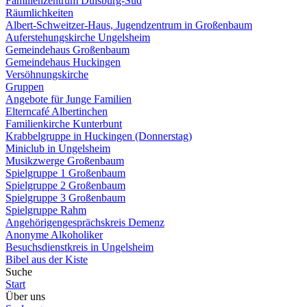
Familienzentrum Duisburg-Süd
Räumlichkeiten
Albert-Schweitzer-Haus, Jugendzentrum in Großenbaum
Auferstehungskirche Ungelsheim
Gemeindehaus Großenbaum
Gemeindehaus Huckingen
Versöhnungskirche
Gruppen
Angebote für Junge Familien
Elterncafé Albertinchen
Familienkirche Kunterbunt
Krabbelgruppe in Huckingen (Donnerstag)
Miniclub in Ungelsheim
Musikzwerge Großenbaum
Spielgruppe 1 Großenbaum
Spielgruppe 2 Großenbaum
Spielgruppe 3 Großenbaum
Spielgruppe Rahm
Angehörigengesprächskreis Demenz
Anonyme Alkoholiker
Besuchsdienstkreis in Ungelsheim
Bibel aus der Kiste
Suche
Start
Über uns