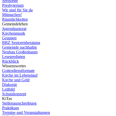
Seelsorge
Presbyterium
Wir sind für Sie da
Mitmachen!
Räumlichkeiten
Gemeindeleben
Jugendpastorat
Kirchenmusik
Gruppen
BBZ Seniorenberatung
Gemeinde nachhaltig
Neubau Großenbaum
Lesepredigten
Rückblick
Wissenswertes
Gottesdienstformate
Kirche im Lebenslauf
Kirche und Geld
Diakonie
Leitbild
Schutzkonzept
KiTas
Stellenausschreibung
Praktikum
Termine und Veranstaltungen