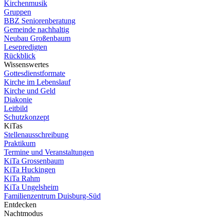
Kirchenmusik
Gruppen
BBZ Seniorenberatung
Gemeinde nachhaltig
Neubau Großenbaum
Lesepredigten
Rückblick
Wissenswertes
Gottesdienstformate
Kirche im Lebenslauf
Kirche und Geld
Diakonie
Leitbild
Schutzkonzept
KiTas
Stellenausschreibung
Praktikum
Termine und Veranstaltungen
KiTa Grossenbaum
KiTa Huckingen
KiTa Rahm
KiTa Ungelsheim
Familienzentrum Duisburg-Süd
Entdecken
Nachtmodus