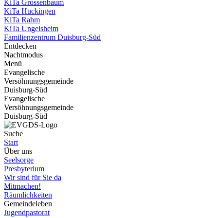
KiTa Grossenbaum
KiTa Huckingen
KiTa Rahm
KiTa Ungelsheim
Familienzentrum Duisburg-Süd
Entdecken
Nachtmodus
Menü
Evangelische
Versöhnungsgemeinde
Duisburg-Süd
Evangelische
Versöhnungsgemeinde
Duisburg-Süd
Suche
Start
Über uns
Seelsorge
Presbyterium
Wir sind für Sie da
Mitmachen!
Räumlichkeiten
Gemeindeleben
Jugendpastorat