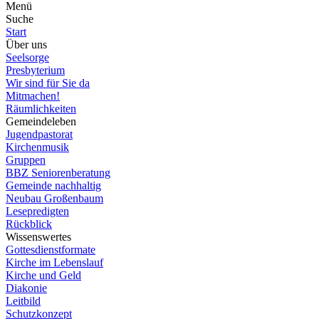
Menü
Suche
Start
Über uns
Seelsorge
Presbyterium
Wir sind für Sie da
Mitmachen!
Räumlichkeiten
Gemeindeleben
Jugendpastorat
Kirchenmusik
Gruppen
BBZ Seniorenberatung
Gemeinde nachhaltig
Neubau Großenbaum
Lesepredigten
Rückblick
Wissenswertes
Gottesdienstformate
Kirche im Lebenslauf
Kirche und Geld
Diakonie
Leitbild
Schutzkonzept