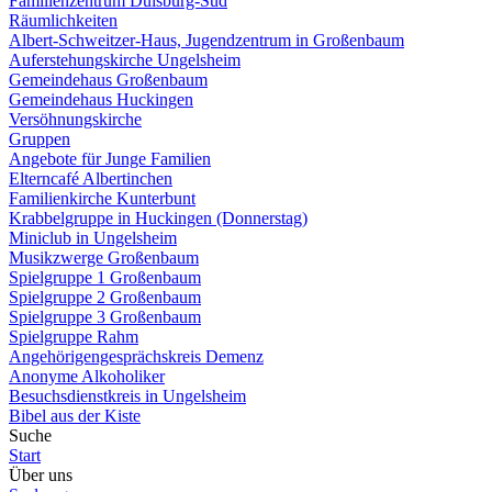
Familienzentrum Duisburg-Süd
Räumlichkeiten
Albert-Schweitzer-Haus, Jugendzentrum in Großenbaum
Auferstehungskirche Ungelsheim
Gemeindehaus Großenbaum
Gemeindehaus Huckingen
Versöhnungskirche
Gruppen
Angebote für Junge Familien
Elterncafé Albertinchen
Familienkirche Kunterbunt
Krabbelgruppe in Huckingen (Donnerstag)
Miniclub in Ungelsheim
Musikzwerge Großenbaum
Spielgruppe 1 Großenbaum
Spielgruppe 2 Großenbaum
Spielgruppe 3 Großenbaum
Spielgruppe Rahm
Angehörigengesprächskreis Demenz
Anonyme Alkoholiker
Besuchsdienstkreis in Ungelsheim
Bibel aus der Kiste
Suche
Start
Über uns