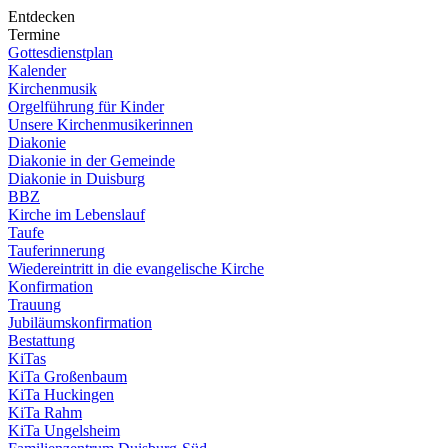
Entdecken
Termine
Gottesdienstplan
Kalender
Kirchenmusik
Orgelführung für Kinder
Unsere Kirchenmusikerinnen
Diakonie
Diakonie in der Gemeinde
Diakonie in Duisburg
BBZ
Kirche im Lebenslauf
Taufe
Tauferinnerung
Wiedereintritt in die evangelische Kirche
Konfirmation
Trauung
Jubiläumskonfirmation
Bestattung
KiTas
KiTa Großenbaum
KiTa Huckingen
KiTa Rahm
KiTa Ungelsheim